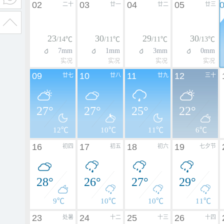
02
03
04
05
二十
廿一
廿二
廿三
23
30
29
30
/14℃
/11℃
/11℃
/13℃
7mm
1mm
3mm
0mm
实况
实况
实况
实况
09
10
11
12
廿七
廿八
廿九
三十
27°
27°
25°
22°
12℃
10℃
11℃
6℃
16
17
18
19
初四
初五
初六
七夕节
28°
26°
27°
29°
9℃
10℃
10℃
11℃
23
24
25
26
处暑
十二
十三
十四