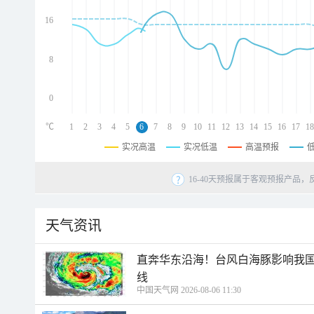
d
d
16
d
8
0
℃
1
2
3
4
5
6
7
8
9
10
11
12
13
14
15
16
17
18
实况高温
实况低温
高温预报
16-40天预报属于客观预报产品，
天气资讯
直奔华东沿海！台风白海豚影响我国
线
中国天气网 2026-08-06 11:30