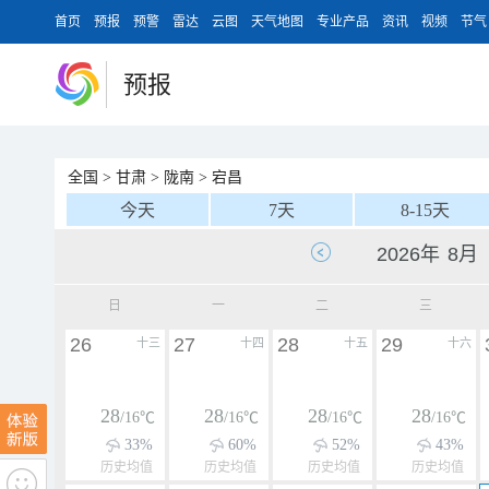
首页
预报
预警
雷达
云图
天气地图
专业产品
资讯
视频
节气
预报
全国
>
甘肃
>
陇南
>
宕昌
今天
7天
8-15天
日
一
二
三
26
27
28
29
十三
十四
十五
十六
28
28
28
28
/16℃
/16℃
/16℃
/16℃
33%
60%
52%
43%
历史均值
历史均值
历史均值
历史均值