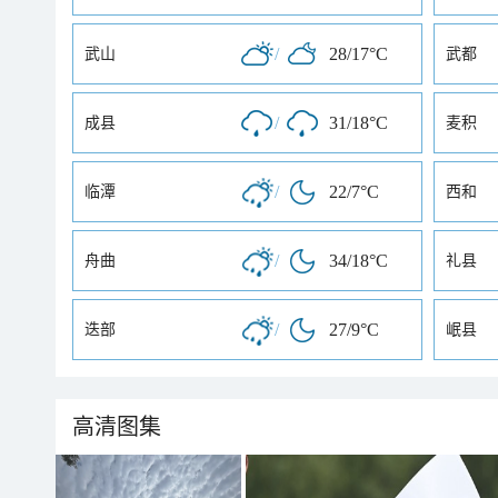
/
28/17°C
武山
武都
/
31/18°C
成县
麦积
/
22/7°C
临潭
西和
/
34/18°C
舟曲
礼县
/
27/9°C
迭部
岷县
高清图集