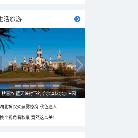
生活旅游
秋意浓 蓝天映衬下的哈尔滨伏尔加庄园
湖北神农架晨雾缭绕 秋色迷人
换个视角看秋景 竟然这么美！