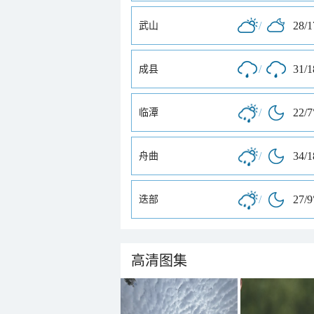
/
28/
武山
/
31/
成县
/
22/7
临潭
/
34/
舟曲
/
27/9
迭部
高清图集