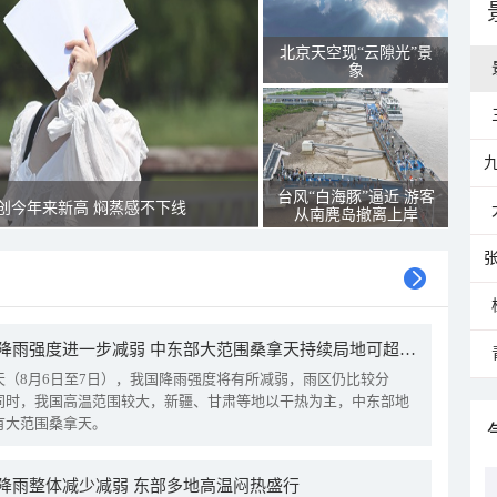
北京天空现“云隙光”景
象
台风“白海豚”逼近 游客
创今年来新高 焖蒸感不下线
从南麂岛撤离上岸
我国降雨强度进一步减弱 中东部大范围桑拿天持续局地可超38℃
天（8月6日至7日），我国降雨强度将有所减弱，雨区仍比较分
同时，我国高温范围较大，新疆、甘肃等地以干热为主，中东部地
有大范围桑拿天。
降雨整体减少减弱 东部多地高温闷热盛行