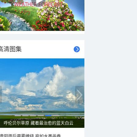
高清图集
呼伦贝尔草原 藏着最治愈的蓝天白云
贵阳雨后晨雾缭绕 宛如水墨画卷