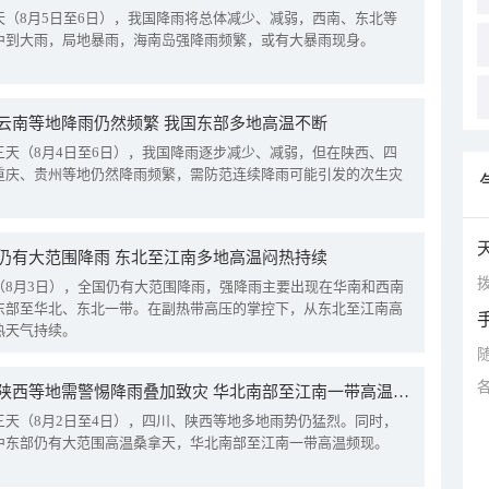
天（8月5日至6日），我国降雨将总体减少、减弱，西南、东北等
中到大雨，局地暴雨，海南岛强降雨频繁，或有大暴雨现身。
云南等地降雨仍然频繁 我国东部多地高温不断
三天（8月4日至6日），我国降雨逐步减少、减弱，但在陕西、四
重庆、贵州等地仍然降雨频繁，需防范连续降雨可能引发的次生灾
仍有大范围降雨 东北至江南多地高温闷热持续
拨
（8月3日），全国仍有大范围降雨，强降雨主要出现在华南和西南
东部至华北、东北一带。在副热带高压的掌控下，从东北至江南高
热天气持续。
四川陕西等地需警惕降雨叠加致灾 华北南部至江南一带高温频现
三天（8月2日至4日），四川、陕西等地多地雨势仍猛烈。同时，
中东部仍有大范围高温桑拿天，华北南部至江南一带高温频现。