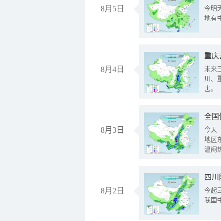
8月5日
今明
地有
重庆
8月4日
未来
川、
害。
全国
8月3日
今天
地区
温闷
8月2日
今起
我国