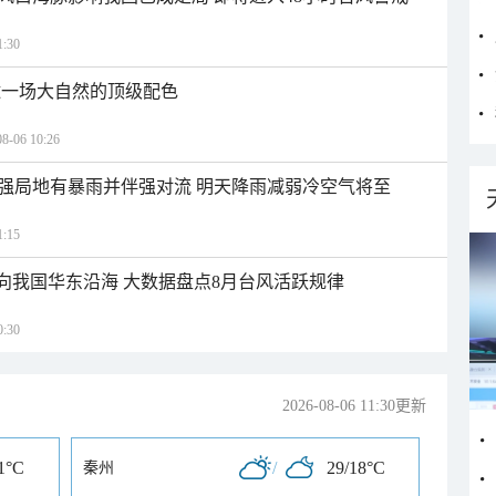
:30
逅一场大自然的顶级配色
06 10:26
强局地有暴雨并伴强对流 明天降雨减弱冷空气将至
:15
趋向我国华东沿海 大数据盘点8月台风活跃规律
:30
2026-08-06 11:30更新
1°C
/
29/18°C
秦州