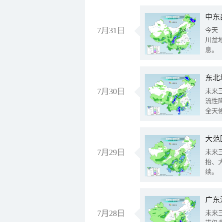
中东
7月31日
今天
川盆
息。
东北
7月30日
未来
流性
全天
大范
7月29日
未来
抬、
续。
广东
7月28日
未来