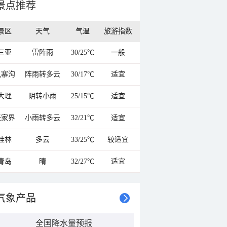
景点推荐
景区
天气
气温
旅游指数
三亚
雷阵雨
30/25℃
一般
九寨沟
阵雨转多云
30/17℃
适宜
大理
阴转小雨
25/15℃
适宜
张家界
小雨转多云
32/21℃
适宜
桂林
多云
33/25℃
较适宜
青岛
晴
32/27℃
适宜
气象产品
全国降水量预报