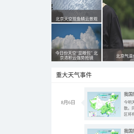
北京天空现鱼鳞云景观
今日份天空“显眼包” 北
北京气温
京浓积云强势抢镜
重大天气事件
8月6日
今明
散。
区将
我国