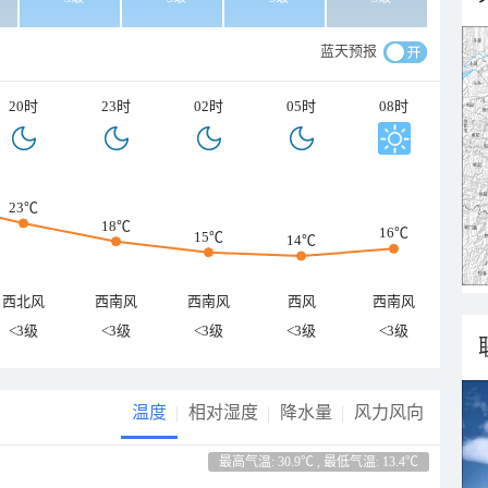
蓝天预报
20时
23时
02时
05时
08时
23℃
18℃
16℃
15℃
14℃
西北风
西南风
西南风
西风
西南风
<3级
<3级
<3级
<3级
<3级
温度
相对湿度
降水量
风力风向
最高气温: 30.9℃ , 最低气温: 13.4℃