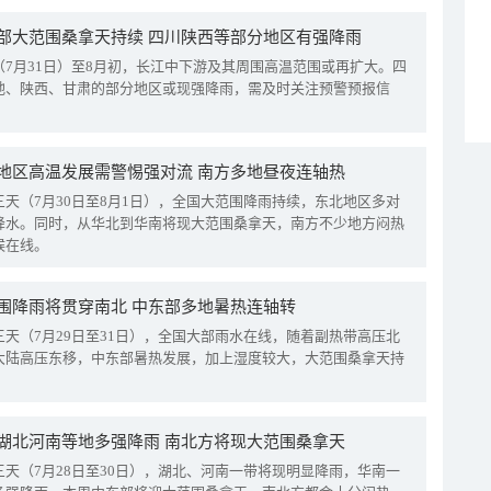
部大范围桑拿天持续 四川陕西等部分地区有强降雨
（7月31日）至8月初，长江中下游及其周围高温范围或再扩大。四
地、陕西、甘肃的部分地区或现强降雨，需及时关注预警预报信
地区高温发展需警惕强对流 南方多地昼夜连轴热
三天（7月30日至8月1日），全国大范围降雨持续，东北地区多对
降水。同时，从华北到华南将现大范围桑拿天，南方不少地方闷热
候在线。
围降雨将贯穿南北 中东部多地暑热连轴转
三天（7月29日至31日），全国大部雨水在线，随着副热带高压北
大陆高压东移，中东部暑热发展，加上湿度较大，大范围桑拿天持
湖北河南等地多强降雨 南北方将现大范围桑拿天
三天（7月28日至30日），湖北、河南一带将现明显降雨，华南一