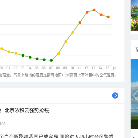
00
01
02
03
04
05
06
07
08
09
10
11
12
13
14
15
(h)
物理量，气象上给出的温度是指离地面1.5米高度上百叶箱中的空气温度。
” 北京浓积云强势抢镜
:35
风白海豚影响我国已成定局 即将进入48小时台风警戒