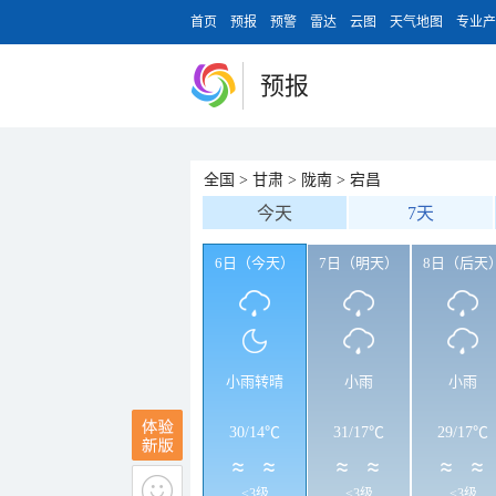
首页
预报
预警
雷达
云图
天气地图
专业产
预报
全国
>
甘肃
>
陇南
>
宕昌
今天
7天
6日（今天）
7日（明天）
8日（后天
小雨转晴
小雨
小雨
30
/
14℃
31
/
17℃
29
/
17℃
<3级
<3级
<3级