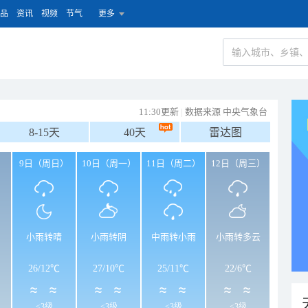
品
资讯
视频
节气
更多
11:30更新
|
数据来源 中央气象台
8-15天
40天
雷达图
）
9日（周日）
10日（周一）
11日（周二）
12日（周三）
小雨转晴
小雨转阴
中雨转小雨
小雨转多云
26
/
12℃
27
/
10℃
25
/
11℃
22
/
6℃
<3级
<3级
<3级
<3级