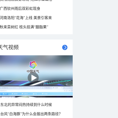
广西钦州雨后双彩虹现身
河南洛阳“花海”上线 美景引客来
秋来栾树红 枝头挂满“胭脂果”
天气视频
东北的异常闷热持续到什么时候
台风“白海豚”为什么会报出两条路径？