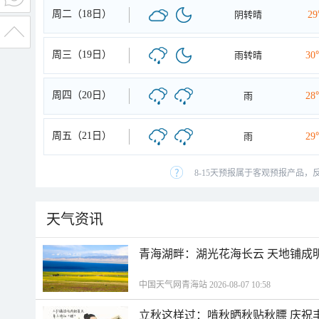
周二（18日）
阴转晴
2
周三（19日）
雨转晴
30
周四（20日）
雨
28
周五（21日）
雨
29
8-15天预报属于客观预报产品，
天气资讯
青海湖畔：湖光花海长云 天地铺成
中国天气网青海站 2026-08-07 10:58
立秋这样过：啃秋晒秋贴秋膘 庆祝