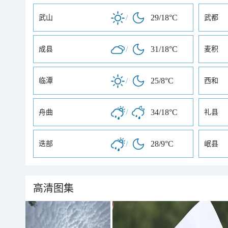
/
29/18°C
武山
武都
/
31/18°C
成县
麦积
/
25/8°C
临潭
西和
/
34/18°C
舟曲
礼县
/
28/9°C
迭部
岷县
高清图集