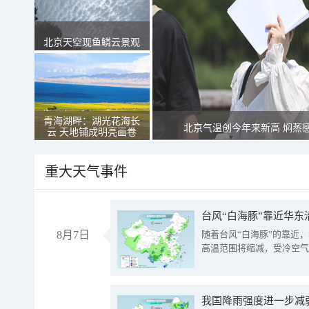
北京天空现鱼鳞云景观
青海湖畔：湖光花海长
北京气温创今年来新高 焖蒸
云 天地铺成明亮画卷
重大天气事件
台风“白海豚”靠近华东
8月7日
随着台风“白海豚”的靠近
高温范围将缩减，受冷空气