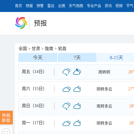
首页
预报
预警
雷达
云图
天气地图
专业产品
资讯
视频
节气
预报
全国
>
甘肃
>
陇南
>
宕昌
今天
7天
8-15天
周五（14日）
雨转阴
26
周六（15日）
阴转多云
27
周日（16日）
雨转多云
2
周一（17日）
阴转多云
2