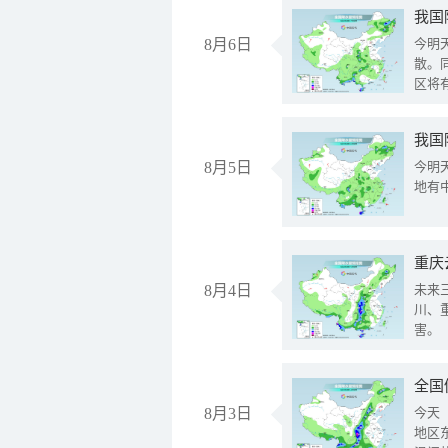
8月6日
今明
散。
区将
我国
8月5日
今明
地有
重庆
8月4日
未来
川、
害。
全国
8月3日
今天
地区