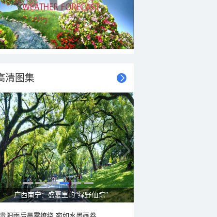
高清图集
广西南宁：盛夏里的“绿野仙踪”
贵阳雨后晨雾缭绕 宛如水墨画卷