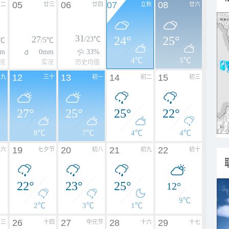
05
06
07
08
廿二
廿三
廿四
立秋
廿六
31
27
24°
25°
/23℃
5℃
/5℃
m
0mm
33%
4℃
5℃
况
实况
历史均值
12
13
14
15
廿九
三十
初一
初二
初三
27°
25°
25°
22°
8℃
7℃
4℃
4℃
19
20
21
22
初六
七夕节
初八
初九
初十
22°
23°
25°
12°
9℃
2℃
3℃
1℃
26
27
28
29
十三
十四
中元节
十六
十七