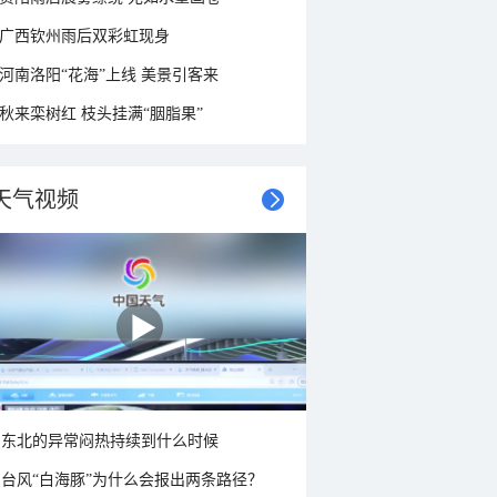
广西钦州雨后双彩虹现身
河南洛阳“花海”上线 美景引客来
秋来栾树红 枝头挂满“胭脂果”
天气视频
东北的异常闷热持续到什么时候
台风“白海豚”为什么会报出两条路径？