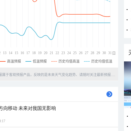
2
13
14
15
16
17
18
19
20
21
22
23
24
25
26
27
28
29
30
31
日
高温预报
低温预报
历史均值高温
历史均值低温
天预报属于客观预报产品，反映的是未来天气变化趋势、请随时关注最新预报.....
北方向移动 未来对我国无影响
:17