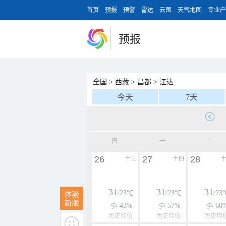
首页
预报
预警
雷达
云图
天气地图
专业产
预报
全国
>
西藏
>
昌都
>
江达
今天
7天
日
一
二
26
27
28
十三
十四
31
31
31
/23℃
/23℃
/23
43%
57%
60
历史均值
历史均值
历史均