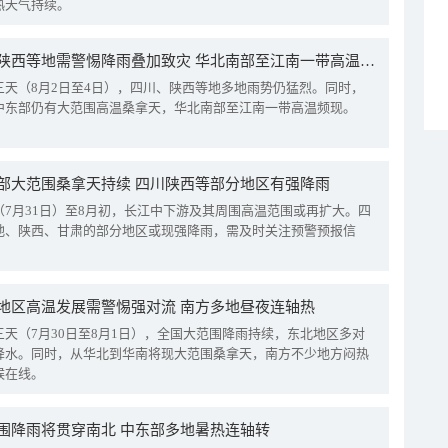
热天气持续。
四川陕西等地需警惕降雨叠加致灾 华北南部至江南一带高温频现
三天（8月2日至4日），四川、陕西等地多地雨势仍猛烈。同时，
中东部仍有大范围高温桑拿天，华北南部至江南一带高温频现。
部大范围桑拿天持续 四川陕西等部分地区有强降雨
（7月31日）至8月初，长江中下游及其周围高温范围或再扩大。四
地、陕西、甘肃的部分地区或现强降雨，需及时关注预警预报信
地区高温发展需警惕强对流 南方多地昼夜连轴热
三天（7月30日至8月1日），全国大范围降雨持续，东北地区多对
降水。同时，从华北到华南将现大范围桑拿天，南方不少地方闷热
候在线。
围降雨将贯穿南北 中东部多地暑热连轴转