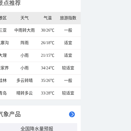
景点推荐
景区
天气
气温
旅游指数
三亚
中雨转大雨
30/26℃
一般
九寨沟
阵雨
26/18℃
适宜
大理
小雨
21/15℃
适宜
张家界
小雨
34/24℃
较适宜
桂林
多云转晴
35/26℃
一般
青岛
晴转多云
33/28℃
较适宜
气象产品
全国降水量预报