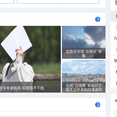
北京天空现“云隙光”景
象
台风“白海豚”来临前夕
创今年来新高 焖蒸感不下线
浙江玉环渔船回港避风