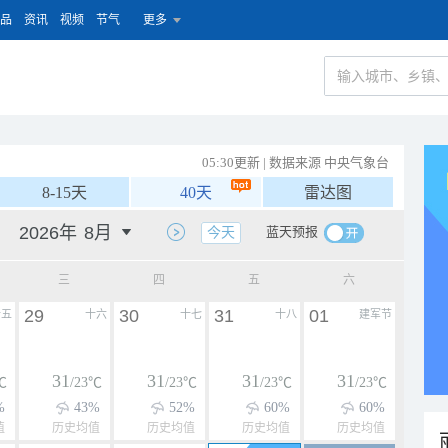
品
资讯
视频
节气
更多
05:30更新 | 数据来源 中央气象台
8-15天
40天
雷达图
蓝天预报
今天
三
四
五
六
29
30
31
01
十五
十六
十七
十八
建军节
31
31
31
31
℃
/23℃
/23℃
/23℃
/23℃
%
43%
52%
60%
60%
值
历史均值
历史均值
历史均值
历史均值