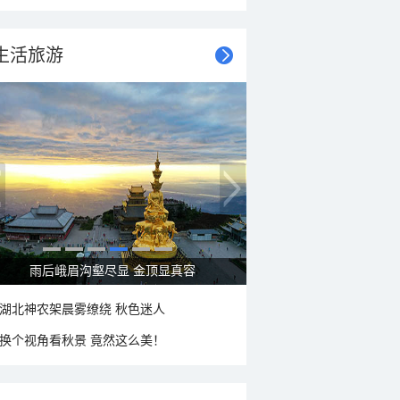
生活旅游
雨后峨眉沟壑尽显 金顶显真容
湖北神农架晨雾缭绕 秋色迷人
换个视角看秋景 竟然这么美！