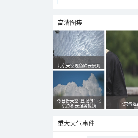
高清图集
北京天空现鱼鳞云景观
今日份天空“显眼包” 北
北京气温
京浓积云强势抢镜
重大天气事件