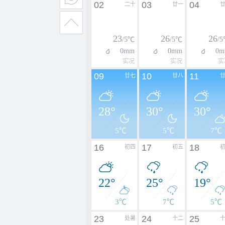
02
03
04
二十
廿一
23
26
26
/5℃
/5℃
/
0mm
0mm
0m
实况
实况
实
09
10
11
廿七
廿八
28°
30°
30°
5℃
5℃
7℃
16
17
18
初四
初五
22°
25°
19°
3℃
7℃
5℃
23
24
25
处暑
十二