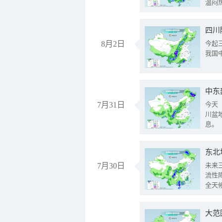
温闷
8月2日
今起
我国
中东
7月31日
今天
川盆
息。
东北
7月30日
未来
流性
全天
大范