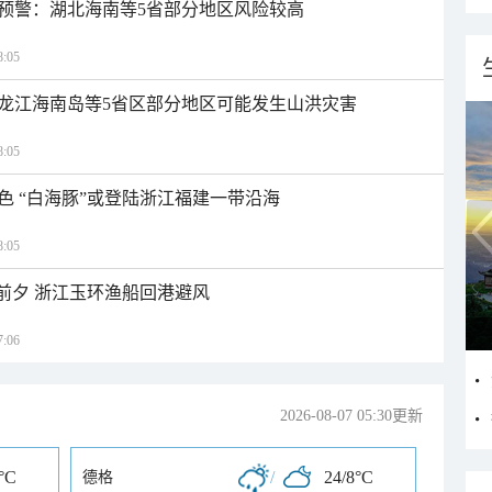
预警：湖北海南等5省部分地区风险较高
:05
龙江海南岛等5省区部分地区可能发生山洪灾害
:05
色 “白海豚”或登陆浙江福建一带沿海
:05
临前夕 浙江玉环渔船回港避风
:06
2026-08-07 05:30更新
°C
/
24/8°C
德格