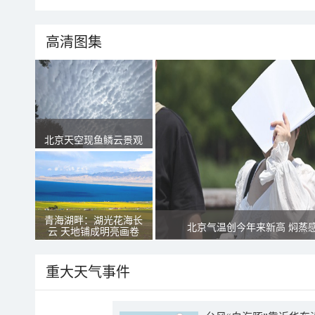
高清图集
北京天空现鱼鳞云景观
青海湖畔：湖光花海长
北京气温创今年来新高 焖蒸
云 天地铺成明亮画卷
重大天气事件