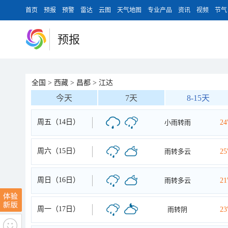
首页
预报
预警
雷达
云图
天气地图
专业产品
资讯
视频
节气
预报
全国
>
西藏
>
昌都
>
江达
今天
7天
8-15天
周五（14日）
小雨转雨
2
周六（15日）
雨转多云
2
周日（16日）
雨转多云
2
周一（17日）
雨转阴
2