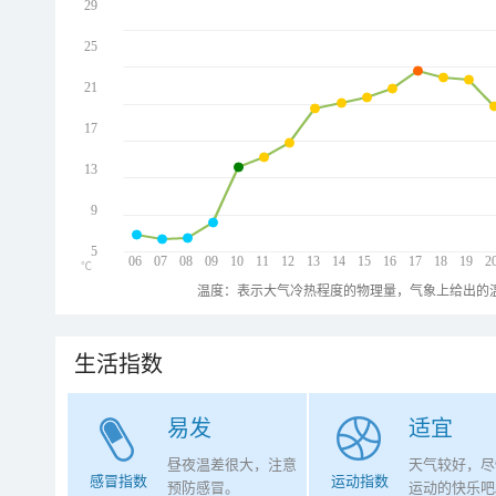
29
25
21
17
13
9
5
06
07
08
09
10
11
12
13
14
15
16
17
18
19
2
℃
温度：表示大气冷热程度的物理量，气象上给出的温
生活指数
易发
适宜
昼夜温差很大，注意
天气较好，尽
感冒指数
运动指数
预防感冒。
运动的快乐吧