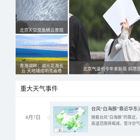
北京天空现鱼鳞云景观
青海湖畔：湖光花海长
北京气温创今年来新高 焖蒸
云 天地铺成明亮画卷
重大天气事件
台风“白海豚”靠近华东
8月7日
随着台风“白海豚”的靠近
高温范围将缩减，受冷空气