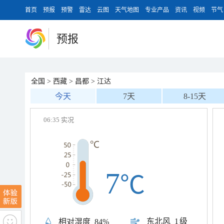
首页
预报
预警
雷达
云图
天气地图
专业产品
资讯
视频
节气
预报
全国
>
西藏
>
昌都
>
江达
今天
7天
8-15天
06:35 实况
7
℃
东北风
1级
相对湿度
84%