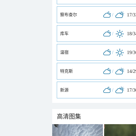
/
17/
察布查尔
/
18/
库车
/
19/
温宿
/
14/
特克斯
/
17/
新源
高清图集