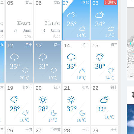
05
06
07
08
廿二
廿三
廿四
立秋
升温8℃
33
31
26°
34°
1℃
/22℃
/18℃
m
0mm
0mm
14℃
13℃
况
实况
实况
12
13
14
15
廿九
三十
初一
初二
初三
35°
33°
33°
30°
℃
20℃
19℃
18℃
14℃
19
20
21
22
初六
七夕节
初八
初九
初十
28°
28°
32°
32°
16℃
℃
10℃
14℃
16℃
26
27
28
29
十三
十四
中元节
十六
十七