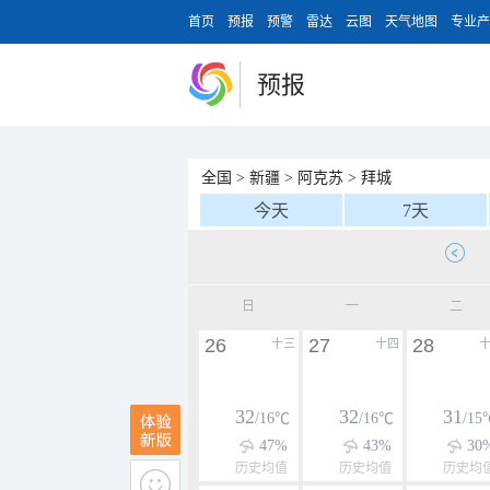
首页
预报
预警
雷达
云图
天气地图
专业产
预报
全国
>
新疆
>
阿克苏
>
拜城
今天
7天
日
一
二
26
27
28
十三
十四
32
32
31
/16℃
/16℃
/15
47%
43%
30
历史均值
历史均值
历史均