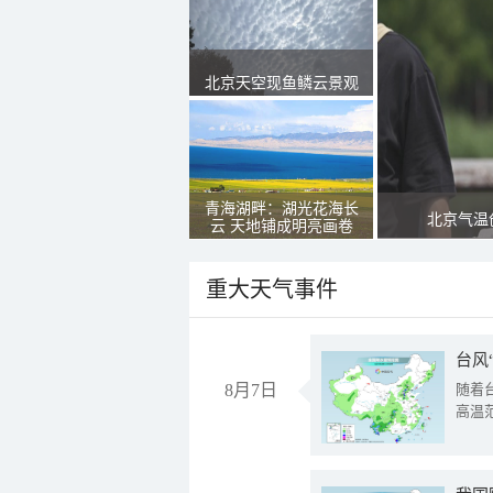
北京天空现鱼鳞云景观
青海湖畔：湖光花海长
北京气温
云 天地铺成明亮画卷
重大天气事件
台风
8月7日
随着
高温