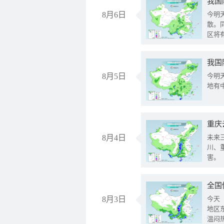
8月6日
今明
散。
区将
我国
8月5日
今明
地有
重庆
8月4日
未来
川、
害。
全国
8月3日
今天
地区
温闷