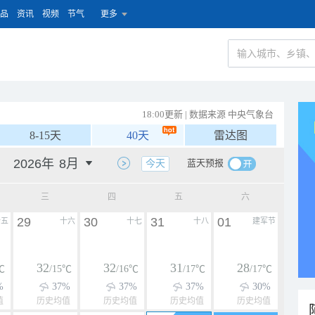
品
资讯
视频
节气
更多
18:00更新 | 数据来源 中央气象台
8-15天
40天
雷达图
蓝天预报
今天
三
四
五
六
29
30
31
01
十五
十六
十七
十八
建军节
32
32
31
28
℃
/15℃
/16℃
/17℃
/17℃
%
37%
37%
37%
30%
值
历史均值
历史均值
历史均值
历史均值