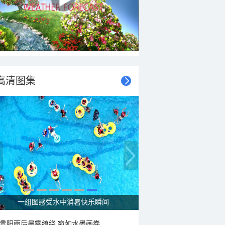
高清图集
走进青海祁连 邂逅一场大自然的顶级配色
贵阳雨后晨雾缭绕 宛如水墨画卷