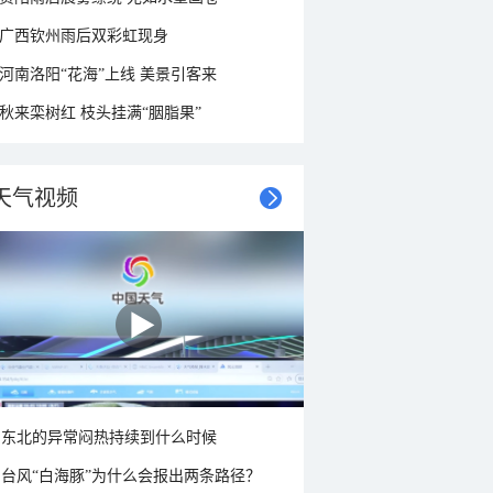
广西钦州雨后双彩虹现身
河南洛阳“花海”上线 美景引客来
秋来栾树红 枝头挂满“胭脂果”
天气视频
东北的异常闷热持续到什么时候
台风“白海豚”为什么会报出两条路径？