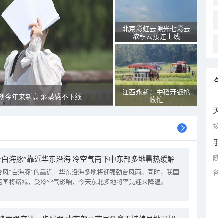
北京彩虹云隙光七彩云
浓积云接连上线
江西永新：中稻开镰抢
创今年来新高 焖蒸感不下线
收忙
拨
“白海豚”靠近华东沿海 冷空气南下中东部多地暑热缓解
台风“白海豚”的靠近，华东沿海多地将迎强劲台风雨。同时，我国
范围将缩减，受冷空气影响，今天东北多地将率先迎来降温。