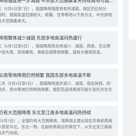
我国降雨强度进一步减弱 中东部大范围桑拿天持续局地可超38℃
天（8月6日至7日），我国降雨强度将有所减弱，雨区仍比较分
同时，我国高温范围较大，新疆、甘肃等地以干热为主，中东部地
有大范围桑拿天。
降雨整体减少减弱 东部多地高温闷热盛行
天（8月5日至6日），我国降雨将总体减少、减弱，西南、东北等
中到大雨，局地暴雨，海南岛强降雨频繁，或有大暴雨现身。
云南等地降雨仍然频繁 我国东部多地高温不断
三天（8月4日至6日），我国降雨逐步减少、减弱，但在陕西、四
重庆、贵州等地仍然降雨频繁，需防范连续降雨可能引发的次生灾
仍有大范围降雨 东北至江南多地高温闷热持续
（8月3日），全国仍有大范围降雨，强降雨主要出现在华南和西南
东部至华北、东北一带。在副热带高压的掌控下，从东北至江南高
热天气持续。