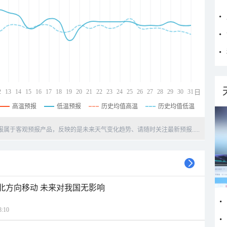
2
13
14
15
16
17
18
19
20
21
22
23
24
25
26
27
28
29
30
31
日
高温预报
低温预报
历史均值高温
历史均值低温
天预报属于客观预报产品，反映的是未来天气变化趋势、请随时关注最新预报.....
西北方向移动 未来对我国无影响
:10