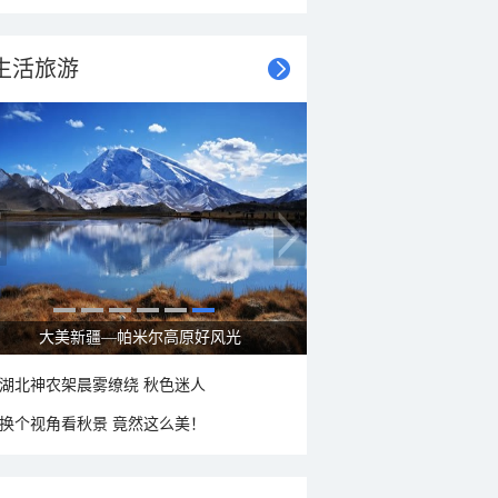
生活旅游
立秋节气：北方逐渐转凉 南方暑热仍盛
湖北神农架晨雾缭绕 秋色迷人
换个视角看秋景 竟然这么美！