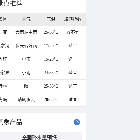
景点推荐
景区
天气
气温
旅游指数
三亚
大雨转中雨
25/30℃
较不宜
九寨沟
多云转阵雨
17/29℃
适宜
大理
小雨
15/20℃
适宜
张家界
小雨
24/35℃
适宜
桂林
晴
25/36℃
适宜
青岛
晴转多云
28/33℃
适宜
气象产品
全国降水量预报