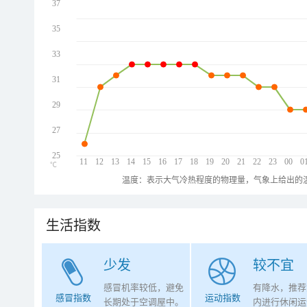
37
35
33
31
29
27
25
11
12
13
14
15
16
17
18
19
20
21
22
23
00
0
℃
温度：表示大气冷热程度的物理量，气象上给出的温
生活指数
少发
较不宜
感冒机率较低，避免
有降水，推荐
感冒指数
运动指数
长期处于空调屋中。
内进行休闲运