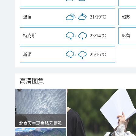
/
31/19°C
温宿
昭苏
/
23/14°C
特克斯
巩留
/
25/16°C
新源
高清图集
北京天空现鱼鳞云景观