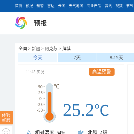
首页
预报
预警
雷达
云图
天气地图
专业产品
资讯
视频
节气
预报
全国
>
新疆
>
阿克苏
>
拜城
今天
7天
8-15天
高温预警
11:45 实况
25.2
℃
北风
2级
相对湿度
54%