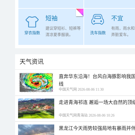
短袖
不宜
建议穿短衫、短裤等
有雨，雨水和
穿衣指数
洗车指数
清凉夏季服装。
弄脏爱车。
天气资讯
直奔华东沿海！台风白海豚影响我国
线
中国天气网 2026-08-06 11:30
走进青海祁连 邂逅一场大自然的顶
中国天气网青海站 2026-08-06 10:26
黑龙江今天雨势较强局地有暴雨并伴