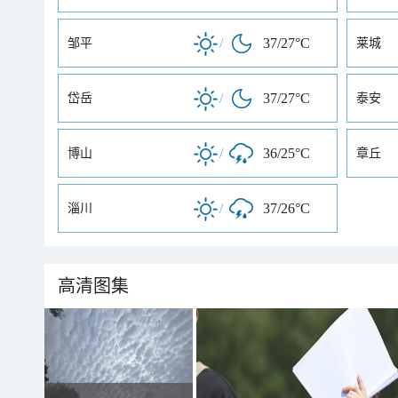
/
37/27°C
邹平
莱城
/
37/27°C
岱岳
泰安
/
36/25°C
博山
章丘
/
37/26°C
淄川
高清图集