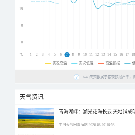
d
d
19
d
9
0
℃
1
2
3
4
5
6
7
8
9
10
11
12
13
14
15
16
17
18
实况高温
实况低温
高温预报
16-40天预报属于客观预报产品，
天气资讯
青海湖畔：湖光花海长云 天地铺成
中国天气网青海站 2026-08-07 10:58