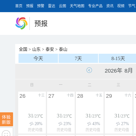
首页
预报
预警
雷达
云图
天气地图
专业产品
资讯
视频
节气
预报
全国
>
山东
>
泰安
>
泰山
今天
7天
8-15天
日
一
二
三
26
27
28
29
十三
十四
十五
十六
31
31
31
31
/23℃
/23℃
/23℃
/23℃
20%
23%
43%
27%
历史均值
历史均值
历史均值
历史均值