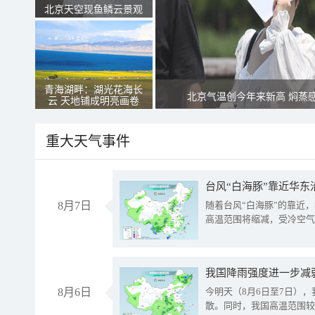
北京天空现鱼鳞云景观
青海湖畔：湖光花海长
北京气温创今年来新高 焖蒸
云 天地铺成明亮画卷
重大天气事件
台风“白海豚”靠近华东
8月7日
随着台风“白海豚”的靠近
高温范围将缩减，受冷空气
8月6日
今明天（8月6日至7日）
散。同时，我国高温范围较