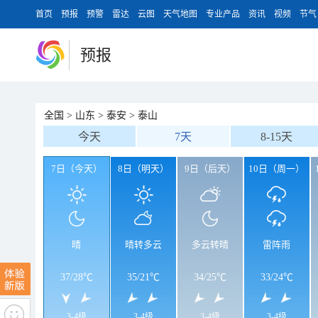
首页
预报
预警
雷达
云图
天气地图
专业产品
资讯
视频
节气
预报
全国
>
山东
>
泰安
>
泰山
今天
7天
8-15天
7日（今天）
8日（明天）
9日（后天）
10日（周一）
晴
晴转多云
多云转晴
雷阵雨
37
/
28℃
35
/
21℃
34
/
25℃
33
/
24℃
3-4级
3-4级
3-4级
3-4级