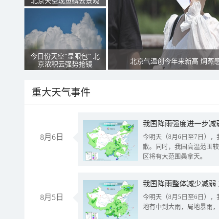
北京天空现鱼鳞云景观
今日份天空“显眼包” 北
北京气温创今年来新高 焖蒸
京浓积云强势抢镜
重大天气事件
8月6日
今明天（8月6日至7日）
散。同时，我国高温范围较
区将有大范围桑拿天。
我国降雨整体减少减弱
8月5日
今明天（8月5日至6日）
地有中到大雨，局地暴雨，