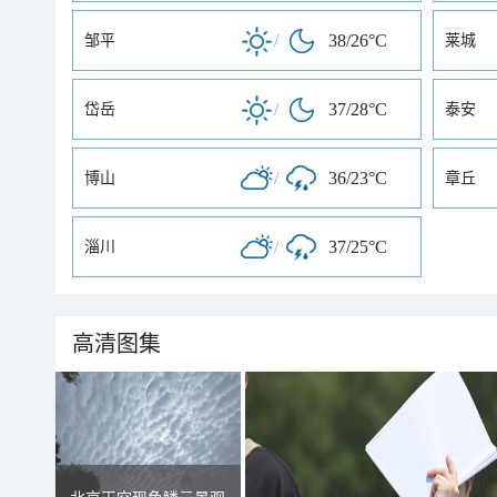
/
38/26°C
邹平
莱城
/
37/28°C
岱岳
泰安
/
36/23°C
博山
章丘
/
37/25°C
淄川
高清图集