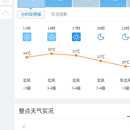
分时段预报
生活指数
11时
14时
17时
20时
23时
36℃
35℃
34℃
32℃
29℃
北风
北风
北风
北风
东北
<3级
3-4级
3-4级
3-4级
<3级
整点天气实况
37