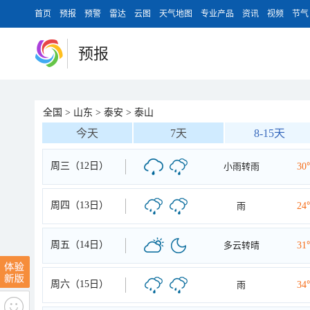
首页
预报
预警
雷达
云图
天气地图
专业产品
资讯
视频
节气
预报
全国
>
山东
>
泰安
>
泰山
今天
7天
8-15天
周三（12日）
小雨转雨
30
周四（13日）
雨
24
周五（14日）
多云转晴
31
周六（15日）
雨
34