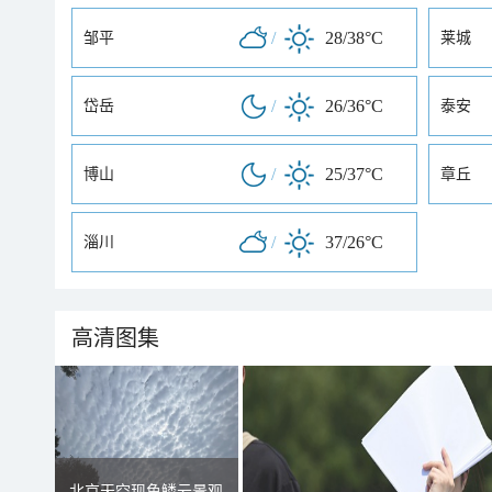
/
28/38°C
邹平
莱城
/
26/36°C
岱岳
泰安
/
25/37°C
博山
章丘
/
37/26°C
淄川
高清图集
北京天空现鱼鳞云景观