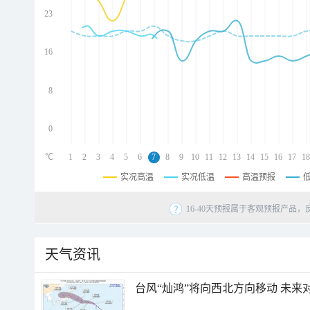
23
d
d
d
16
d
8
0
℃
1
2
3
4
5
6
7
8
9
10
11
12
13
14
15
16
17
18
实况高温
实况低温
高温预报
16-40天预报属于客观预报产品，
天气资讯
台风“灿鸿”将向西北方向移动 未来