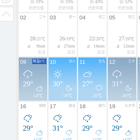
33%
33%
43%
52%
历史均值
历史均值
历史均值
历史均值
02
03
04
05
二十
廿一
廿二
廿三
28
26
22
27
/21℃
/19℃
/20℃
/20℃
9mm
27mm
14mm
12mm
实况
实况
实况
实况
09
10
11
12
降温6℃
廿八
廿九
三十
29°
30°
27°
31°
14℃
18℃
20℃
20℃
16
17
18
19
初四
初五
初六
七夕节
29°
31°
29°
29°