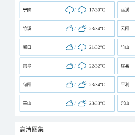
/
17/30°C
宁陕
巫溪
/
23/34°C
竹溪
云阳
/
21/32°C
城口
竹山
/
22/32°C
岚皋
房县
/
23/34°C
旬阳
平利
/
23/33°C
巫山
兴山
高清图集