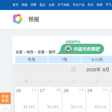
首页
预报
预警
雷达
云图
天气地图
专业产品
资讯
视频
节气
预报
全国
>
陕西
>
安康
>
镇坪
今天
7天
8-15天
日
一
二
三
26
27
28
29
十三
十四
十五
十六
31
31
32
33
/19℃
/19℃
/21℃
/21℃