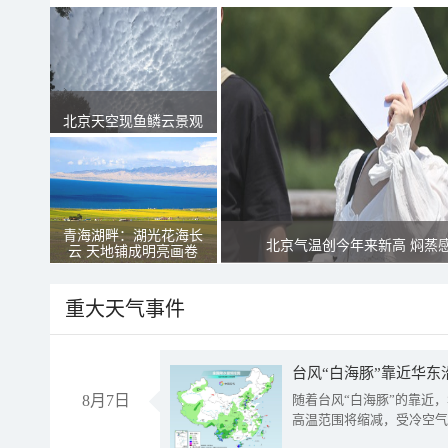
北京天空现鱼鳞云景观
青海湖畔：湖光花海长
北京气温创今年来新高 焖蒸
云 天地铺成明亮画卷
重大天气事件
台风“白海豚”靠近华东
8月7日
随着台风“白海豚”的靠近
高温范围将缩减，受冷空气