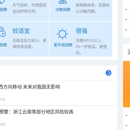
天气较好，尽情感受
除特殊体质，无需担
指数
过敏指数
运动的快乐吧。
心过敏问题。
较适宜
很强
无雨且风力较小，易
涂擦SPF20以上，
指数
紫外线指数
保持清洁度。
PA++护肤品，避强
光。
偏西方向移动 未来对我国无影响
:18
预警：浙江云南等部分地区风险较高
:05