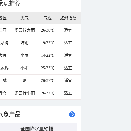
景点推荐
景区
天气
气温
旅游指数
三亚
多云转大雨
26/30℃
适宜
九寨沟
阵雨
19/32℃
适宜
大理
小雨
14/22℃
适宜
张家界
小雨
25/33℃
适宜
桂林
晴
26/37℃
适宜
青岛
多云转小雨
26/32℃
适宜
气象产品
全国降水量预报