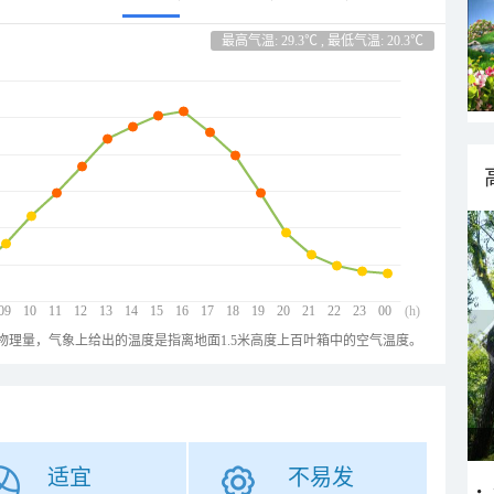
最高气温: 29.3℃ , 最低气温: 20.3℃
09
10
11
12
13
14
15
16
17
18
19
20
21
22
23
00
(h)
物理量，气象上给出的温度是指离地面1.5米高度上百叶箱中的空气温度。
适宜
不易发