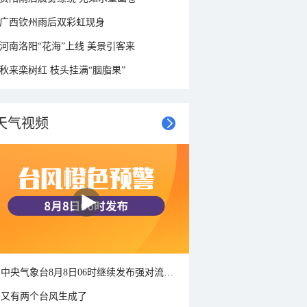
广西钦州雨后双彩虹现身
河南洛阳“花海”上线 美景引客来
秋来栾树红 枝头挂满“胭脂果”
天气视频
中央气象台8月8日06时继续发布强对流天气蓝色预警
又有两个台风生成了