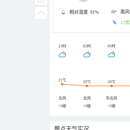
南风
相对湿度
81%
17优
23时
02时
05时
21℃
20℃
20℃
北风
北风
东北风
<3级
<3级
<3级
整点天气实况