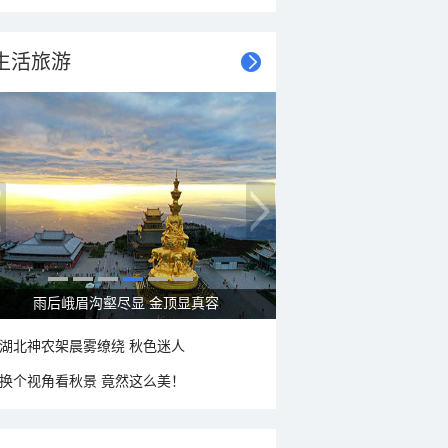
生活旅游
秋意浓 蓝天映衬下的哈尔滨伏尔加庄园
湖北神农架晨雾缭绕 秋色迷人
换个视角看秋景 竟然这么美！