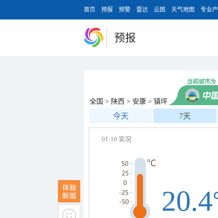
首页
预报
预警
雷达
云图
天气地图
专业产
预报
全国
>
陕西
>
安康
>
镇坪
今天
7天
01:10 实况
20.4