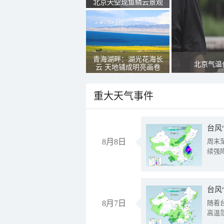
北京天空现鱼鳞云景观
青海湖畔：湖光花海长
北京气温
云 天地铺成明亮画卷
重大天气事件
台风
8月8日
周末
续强
台风
8月7日
随着
高温