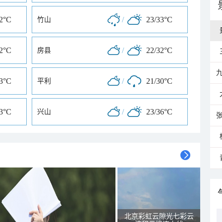
32°C
/
23/33°C
竹山
32°C
/
22/32°C
房县
33°C
/
21/30°C
平利
33°C
/
23/36°C
兴山
北京彩虹云隙光七彩云