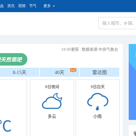
品
资讯
视频
节气
更多
18:00更新
|
数据来源 中央气象台
8-15天
40天
雷达图
8日夜间
9日白天
多云
小雨
℃