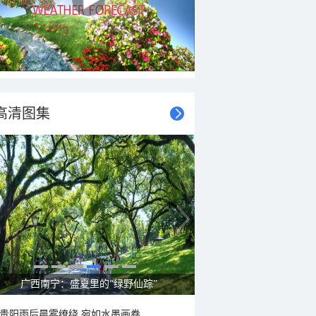
高清图集
呼伦贝尔草原 藏着最治愈的蓝天白云
贵阳雨后晨雾缭绕 宛如水墨画卷