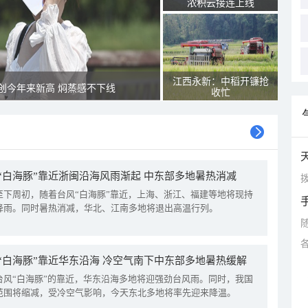
浓积云接连上线
江西永新：中稻开镰抢
创今年来新高 焖蒸感不下线
收忙
“白海豚”靠近浙闽沿海风雨渐起 中东部多地暑热消减
拨
至下周初，随着台风“白海豚”靠近，上海、浙江、福建等地将现持
降雨。同时暑热消减，华北、江南多地将退出高温行列。
“白海豚”靠近华东沿海 冷空气南下中东部多地暑热缓解
台风“白海豚”的靠近，华东沿海多地将迎强劲台风雨。同时，我国
范围将缩减，受冷空气影响，今天东北多地将率先迎来降温。