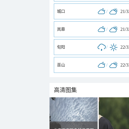
/
21/
城口
/
21/
岚皋
/
22/
旬阳
/
22/
巫山
高清图集