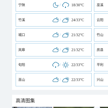
/
18/30°C
宁陕
巫溪
/
24/33°C
竹溪
云阳
/
21/32°C
城口
竹山
/
21/32°C
岚皋
房县
/
22/33°C
旬阳
平利
/
22/33°C
巫山
兴山
高清图集