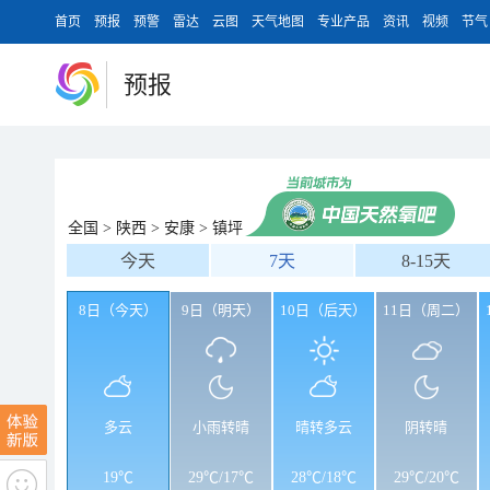
首页
预报
预警
雷达
云图
天气地图
专业产品
资讯
视频
节气
预报
全国
>
陕西
>
安康
>
镇坪
今天
7天
8-15天
8日（今天）
9日（明天）
10日（后天）
11日（周二）
多云
小雨转晴
晴转多云
阴转晴
19℃
29℃
/
17℃
28℃
/
18℃
29℃
/
20℃