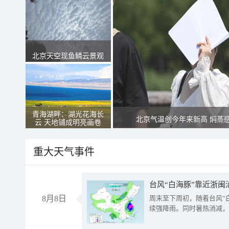
北京天空现鱼鳞云景观
青海湖畔：湖光花海长
北京气温创今年来新高 焖蒸
云 天地铺成明亮画卷
重大天气事件
台风“白海豚”靠近浙闽
8月8日
周末至下周初，随着台风“
续强降雨。同时暑热消减，