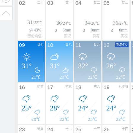
02
03
04
05
二十
廿一
廿二
廿三
31
36
34
36
/22℃
/24℃
/26℃
/27℃
43%
6mm
0mm
0mm
历史均值
实况
实况
实况
09
10
11
12
廿七
廿八
廿九
降温6℃
31°
31°
32°
26°
21℃
23℃
22℃
22℃
16
17
18
19
初四
初五
初六
七夕节
25°
28°
24°
24°
20℃
22℃
23℃
22℃
23
24
25
26
处暑
十二
十三
十四