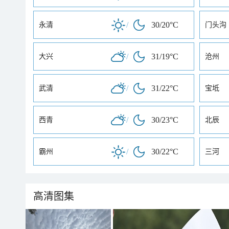
/
30/20°C
永清
门头沟
/
31/19°C
大兴
沧州
/
31/22°C
武清
宝坻
/
30/23°C
西青
北辰
/
30/22°C
霸州
三河
高清图集