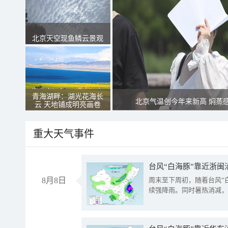
北京天空现鱼鳞云景观
青海湖畔：湖光花海长
北京气温创今年来新高 焖蒸
云 天地铺成明亮画卷
重大天气事件
台风“白海豚”靠近浙闽
8月8日
周末至下周初，随着台风“
续强降雨。同时暑热消减，