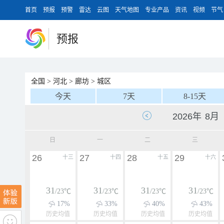
首页
预报
预警
雷达
云图
天气地图
专业产品
资讯
视频
节气
预报
全国
>
河北
>
廊坊
>
城区
今天
7天
8-15天
日
一
二
三
26
27
28
29
十三
十四
十五
十六
31
31
31
31
/23℃
/23℃
/23℃
/23℃
17%
33%
40%
43%
历史均值
历史均值
历史均值
历史均值