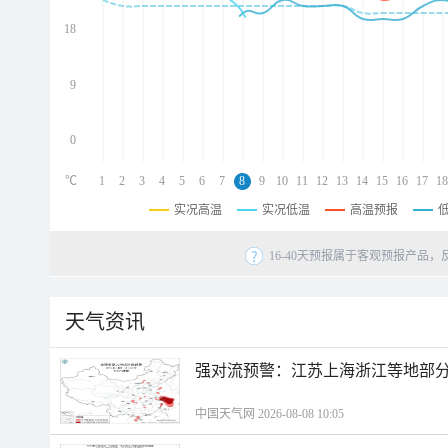
d
d
18
d
9
0
℃
1
2
3
4
5
6
7
8
9
10
11
12
13
14
15
16
17
18
实况高温
实况低温
高温预报
16-40天预报属于客观预报产品，
天气资讯
强对流预警：江苏上海浙江等地部分
中国天气网 2026-08-08 10:05