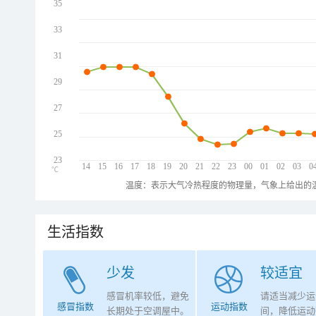
35
33
31
29
27
25
23
14
15
16
17
18
19
20
21
22
23
00
01
02
03
0
℃
温度：表示大气冷热程度的物理量，气象上给出的温
生活指数
少发
较适宜
感冒机率较低，避免
请适当减少运
感冒指数
运动指数
长期处于空调屋中。
间，降低运动