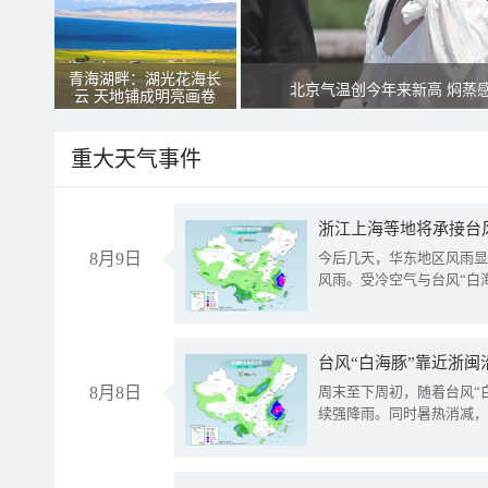
青海湖畔：湖光花海长
北京气温创今年来新高 焖蒸
云 天地铺成明亮画卷
重大天气事件
浙江上海等地将承接台风
8月9日
今后几天，华东地区风雨显
风雨。受冷空气与台风“白
台风“白海豚”靠近浙闽
8月8日
周末至下周初，随着台风“
续强降雨。同时暑热消减，