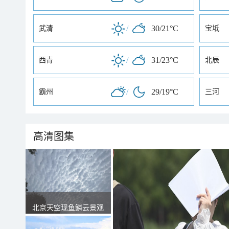
/
30/21°C
武清
宝坻
/
31/23°C
西青
北辰
/
29/19°C
霸州
三河
高清图集
北京天空现鱼鳞云景观