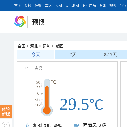
首页
预报
预警
雷达
云图
天气地图
专业产品
资讯
视频
节气
预报
全国
>
河北
>
廊坊
>
城区
今天
7天
8-15天
15:00 实况
29.5
℃
西南风
2级
相对湿度
46%