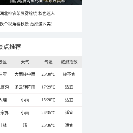
秋意浓 蓝天映衬下的哈尔滨伏尔加庄园
湖北神农架晨雾缭绕 秋色迷人
换个视角看秋景 竟然这么美！
景点推荐
景区
天气
气温
旅游指数
三亚
大雨转中雨
25/30℃
较不宜
九寨沟
多云转阵雨
17/29℃
适宜
大理
小雨
15/20℃
适宜
张家界
小雨
24/35℃
适宜
桂林
晴
25/36℃
适宜