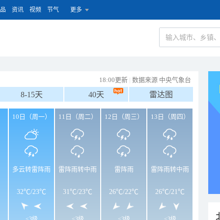
品
资讯
视频
节气
更多
18:00更新
|
数据来源 中央气象台
8-15天
40天
雷达图
）
10日（周一）
11日（周二）
12日（周三）
13日（周四）
多云转雷阵雨
雷阵雨转中雨
雷阵雨
雷阵雨转中雨
32℃
/
23℃
31℃
/
23℃
26℃
/
22℃
26℃
/
21℃
<3级
<3级
<3级
<3级