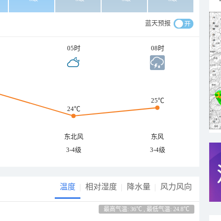
蓝天预报
05时
08时
25℃
24℃
东北风
东风
3-4级
3-4级
温度
相对湿度
降水量
风力风向
最高气温: 36℃ , 最低气温: 24.8℃