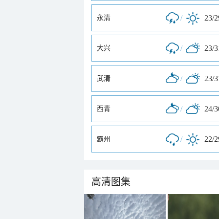
/
23/
永清
/
23/
大兴
/
23/
武清
/
24/
西青
/
22/
霸州
高清图集