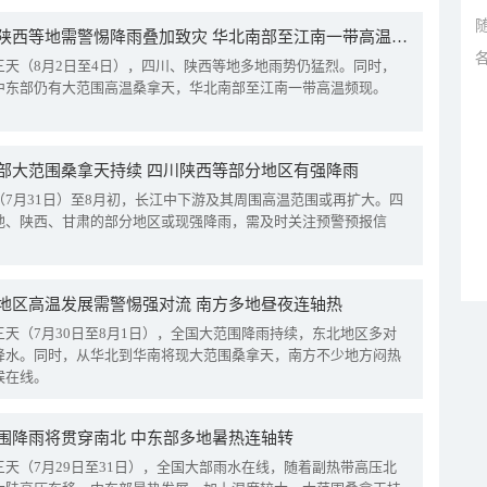
四川陕西等地需警惕降雨叠加致灾 华北南部至江南一带高温频现
三天（8月2日至4日），四川、陕西等地多地雨势仍猛烈。同时，
中东部仍有大范围高温桑拿天，华北南部至江南一带高温频现。
部大范围桑拿天持续 四川陕西等部分地区有强降雨
（7月31日）至8月初，长江中下游及其周围高温范围或再扩大。四
地、陕西、甘肃的部分地区或现强降雨，需及时关注预警预报信
地区高温发展需警惕强对流 南方多地昼夜连轴热
三天（7月30日至8月1日），全国大范围降雨持续，东北地区多对
降水。同时，从华北到华南将现大范围桑拿天，南方不少地方闷热
候在线。
围降雨将贯穿南北 中东部多地暑热连轴转
三天（7月29日至31日），全国大部雨水在线，随着副热带高压北