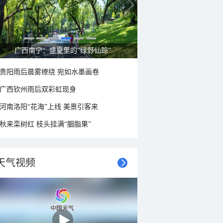
呼伦贝尔草原 藏着最治愈的蓝天白云
贵阳雨后晨雾缭绕 宛如水墨画卷
广西钦州雨后双彩虹现身
河南洛阳“花海”上线 美景引客来
秋来栾树红 枝头挂满“胭脂果”
天气视频