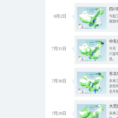
8月2日
今起
我国
中东
7月31日
今天
川盆
息。
东北
7月30日
未来
流性
全天
大范
7月29日
未来