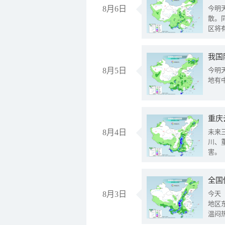
8月6日
今明
散。
区将
我国
8月5日
今明
地有
重庆
8月4日
未来
川、
害。
全国
8月3日
今天
地区
温闷