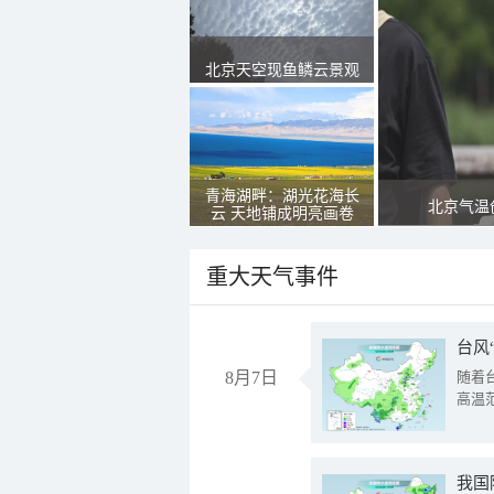
北京天空现鱼鳞云景观
青海湖畔：湖光花海长
北京气温
云 天地铺成明亮画卷
重大天气事件
台风
8月7日
随着
高温