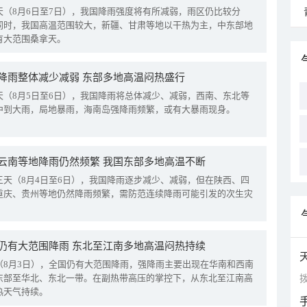
天（8月6日至7日），我国降雨强度将有所减弱，雨区仍比较分
同时，我国高温范围较大，新疆、甘肃等地以干热为主，中东部地
有大范围桑拿天。
降雨整体减少减弱 东部多地高温闷热盛行
天（8月5日至6日），我国降雨将总体减少、减弱，西南、东北等
中到大雨，局地暴雨，海南岛强降雨频繁，或有大暴雨现身。
云南等地降雨仍然频繁 我国东部多地高温不断
三天（8月4日至6日），我国降雨逐步减少、减弱，但在陕西、四
重庆、贵州等地仍然降雨频繁，需防范连续降雨可能引发的次生灾
仍有大范围降雨 东北至江南多地高温闷热持续
（8月3日），全国仍有大范围降雨，强降雨主要出现在华南和西南
东部至华北、东北一带。在副热带高压的掌控下，从东北至江南高
拨
热天气持续。