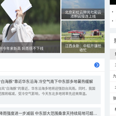
北京彩虹云隙光七彩云
浓积云接连上线
江西永新：中稻开镰抢
创今年来新高 焖蒸感不下线
收忙
“白海豚”靠近华东沿海 冷空气南下中东部多地暑热缓解
台风“白海豚”的靠近，华东沿海多地将迎强劲台风雨。同时，我国
范围将缩减，受冷空气影响，今天东北多地将率先迎来降温。
我国降雨强度进一步减弱 中东部大范围桑拿天持续局地可超38℃