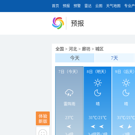
首页
预报
预警
雷达
云图
天气地图
专业产
预报
全国
>
河北
>
廊坊
>
城区
今天
7天
7日（今天）
8日（明天）
9日（后天
雷阵雨
晴
晴
23℃
31℃
/
21℃
31℃
/
21℃
3-4级
3-4级转<3级
<3级