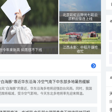
北京彩虹云隙光七彩云
浓积云接连上线
江西永新：中稻开镰抢
创今年来新高 焖蒸感不下线
收忙
“白海豚”靠近华东沿海 冷空气南下中东部多地暑热缓解
台风“白海豚”的靠近，华东沿海多地将迎强劲台风雨。同时，我国
范围将缩减，受冷空气影响，今天东北多地将率先迎来降温。
拨