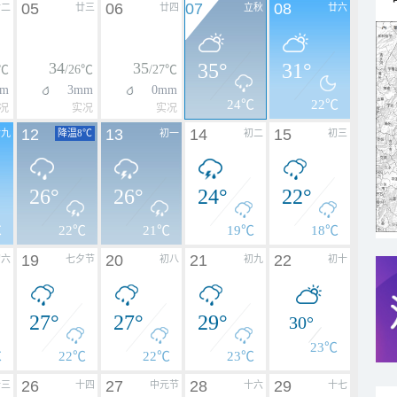
05
06
07
08
廿二
廿三
廿四
立秋
廿六
34
35
35°
31°
3℃
/26℃
/27℃
mm
3mm
0mm
24℃
22℃
况
实况
实况
12
13
14
15
廿九
降温8℃
初一
初二
初三
26°
26°
24°
22°
℃
22℃
21℃
19℃
18℃
19
20
21
22
初六
七夕节
初八
初九
初十
27°
27°
29°
30°
23℃
℃
22℃
22℃
23℃
26
27
28
29
十三
十四
中元节
十六
十七