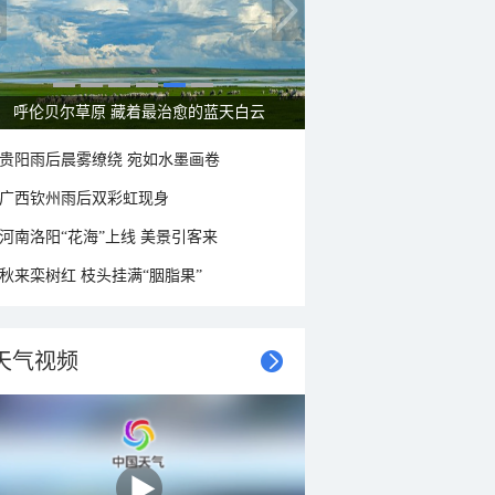
呼伦贝尔草原 藏着最治愈的蓝天白云
贵阳雨后晨雾缭绕 宛如水墨画卷
广西钦州雨后双彩虹现身
河南洛阳“花海”上线 美景引客来
秋来栾树红 枝头挂满“胭脂果”
天气视频