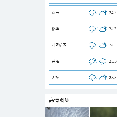
/
24/
新乐
/
24/
裕华
/
24/
井陉矿区
/
23/
井陉
/
23/
无极
高清图集