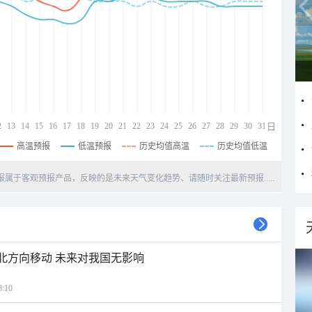
2
13
14
15
16
17
18
19
20
21
22
23
24
25
26
27
28
29
30
31
日
高温预报
低温预报
历史均值高温
历史均值低温
天预报属于客观预报产品，反映的是未来天气变化趋势、请随时关注最新预报.....
西北方向移动 未来对我国无影响
:10