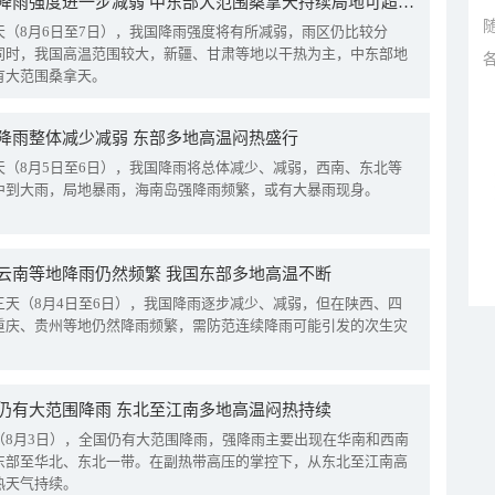
我国降雨强度进一步减弱 中东部大范围桑拿天持续局地可超38℃
天（8月6日至7日），我国降雨强度将有所减弱，雨区仍比较分
同时，我国高温范围较大，新疆、甘肃等地以干热为主，中东部地
有大范围桑拿天。
降雨整体减少减弱 东部多地高温闷热盛行
天（8月5日至6日），我国降雨将总体减少、减弱，西南、东北等
中到大雨，局地暴雨，海南岛强降雨频繁，或有大暴雨现身。
云南等地降雨仍然频繁 我国东部多地高温不断
三天（8月4日至6日），我国降雨逐步减少、减弱，但在陕西、四
重庆、贵州等地仍然降雨频繁，需防范连续降雨可能引发的次生灾
仍有大范围降雨 东北至江南多地高温闷热持续
（8月3日），全国仍有大范围降雨，强降雨主要出现在华南和西南
东部至华北、东北一带。在副热带高压的掌控下，从东北至江南高
热天气持续。