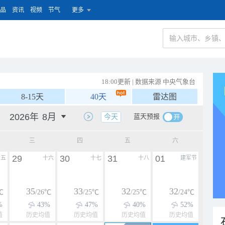
品
资讯
视频
节气
更多
18:00更新 | 数据来源 中央气象台
8-15天
40天
雷达图
蓝天预报
今天
三
四
五
六
29
30
31
01
十五
十六
十七
十八
建军节
35
33
32
32
℃
/26℃
/25℃
/25℃
/24℃
%
43%
47%
40%
52%
值
历史均值
历史均值
历史均值
历史均值