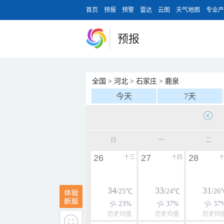
首页
预报
预警
雷达
云图
天气地图
专业产
预报
全国
>
河北
>
石家庄
>
鹿泉
今天
7天
日
一
二
26
27
28
十三
十四
34
33
31
/25℃
/24℃
/26
23%
37%
37
历史均值
历史均值
历史均