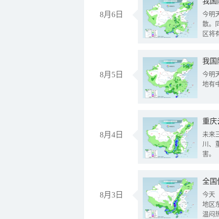
8月6日
今明
散。
区将
我国
8月5日
今明
地有
重庆
8月4日
未来
川、
害。
全国
8月3日
今天
地区
温闷