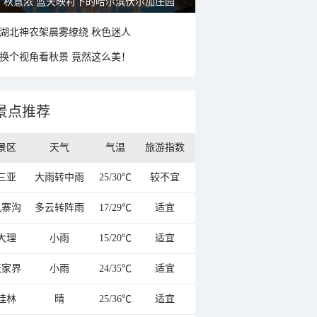
秋意浓 蓝天映衬下的哈尔滨伏尔加庄园
湖北神农架晨雾缭绕 秋色迷人
换个视角看秋景 竟然这么美！
景点推荐
景区
天气
气温
旅游指数
三亚
大雨转中雨
25/30℃
较不宜
九寨沟
多云转阵雨
17/29℃
适宜
大理
小雨
15/20℃
适宜
张家界
小雨
24/35℃
适宜
桂林
晴
25/36℃
适宜