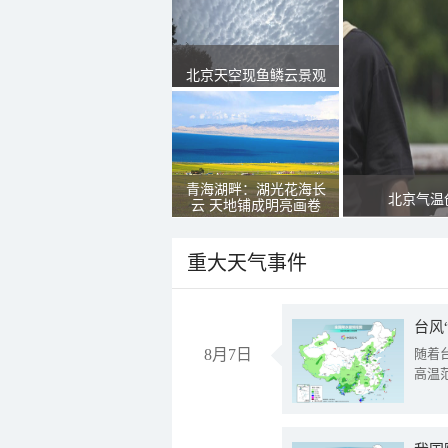
北京天空现鱼鳞云景观
青海湖畔：湖光花海长
北京气温
云 天地铺成明亮画卷
重大天气事件
台风
8月7日
随着
高温