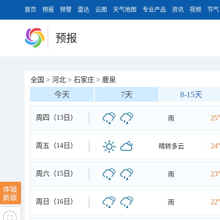
首页
预报
预警
雷达
云图
天气地图
专业产品
资讯
视频
节气
预报
全国
>
河北
>
石家庄
>
鹿泉
今天
7天
8-15天
周四（13日）
雨
25
周五（14日）
晴转多云
24
周六（15日）
雨
23
周日（16日）
雨
22