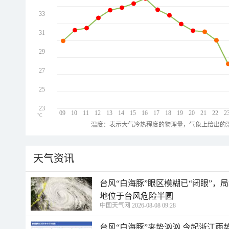
33
31
29
27
25
23
09
10
11
12
13
14
15
16
17
18
19
20
21
22
2
℃
温度：表示大气冷热程度的物理量，气象上给出的温
天气资讯
台风“白海豚”眼区模糊已“闭眼”
地位于台风危险半圆
中国天气网 2026-08-08 09:28
台风“白海豚”来势汹汹 今起浙江