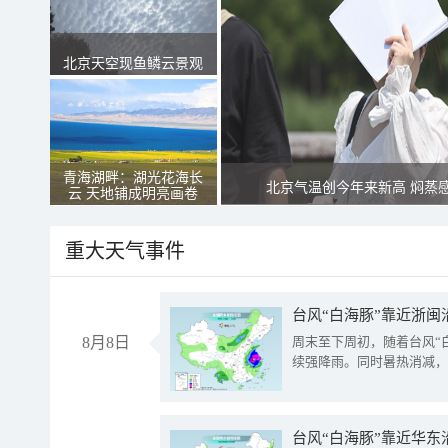
北京天空现鱼鳞云景观
青海湖畔：湖光花海长
北京气温创今年来新高 焖蒸
云 天地铺成明亮画卷
重大天气事件
台风“白海豚”靠近浙闽
8月8日
周末至下周初，随着台风“
续强降雨。同时暑热消减，
台风“白海豚”靠近华东