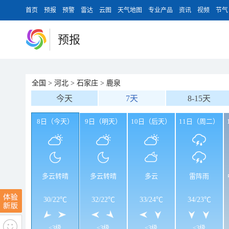
首页
预报
预警
雷达
云图
天气地图
专业产品
资讯
视频
节气
预报
全国
>
河北
>
石家庄
>
鹿泉
今天
7天
8-15天
8日（今天）
9日（明天）
10日（后天）
11日（周二）
多云转晴
多云转晴
多云
雷阵雨
30
/
22℃
32
/
22℃
33
/
24℃
34
/
23℃
<3级
<3级
<3级
<3级