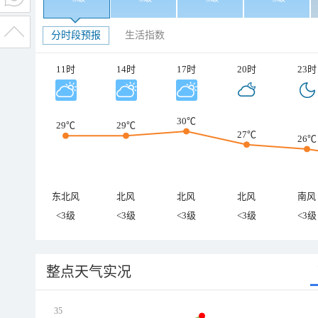
分时段预报
生活指数
11时
14时
17时
20时
23时
30℃
29℃
29℃
27℃
26℃
东北风
北风
北风
北风
南风
<3级
<3级
<3级
<3级
<3级
整点天气实况
35