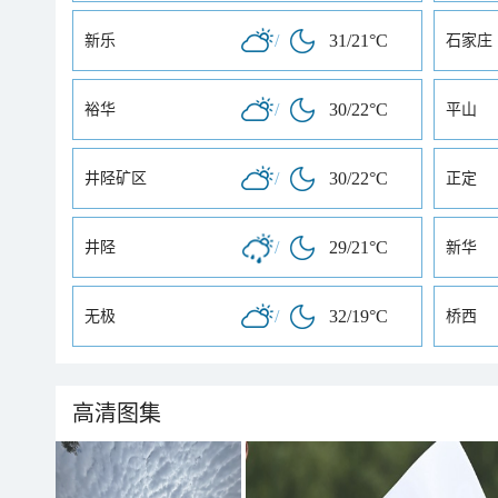
/
31/21°C
新乐
石家庄
/
30/22°C
裕华
平山
/
30/22°C
井陉矿区
正定
/
29/21°C
井陉
新华
/
32/19°C
无极
桥西
高清图集