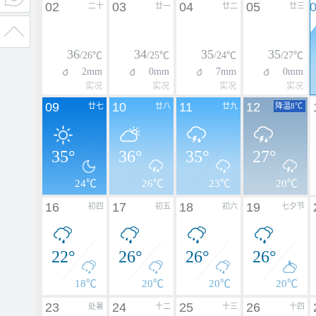
02
03
04
05
二十
廿一
廿二
廿三
36
34
35
35
/26℃
/25℃
/24℃
/27℃
2mm
0mm
7mm
0mm
实况
实况
实况
实况
09
10
11
12
廿七
廿八
廿九
降温8℃
35°
36°
35°
27°
24℃
26℃
23℃
20℃
16
17
18
19
初四
初五
初六
七夕节
22°
26°
26°
26°
18℃
20℃
20℃
20℃
23
24
25
26
处暑
十二
十三
十四