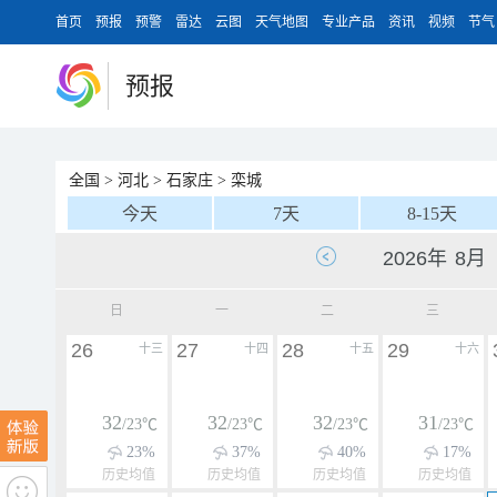
首页
预报
预警
雷达
云图
天气地图
专业产品
资讯
视频
节气
预报
全国
>
河北
>
石家庄
>
栾城
今天
7天
8-15天
日
一
二
三
26
27
28
29
十三
十四
十五
十六
32
32
32
31
/23℃
/23℃
/23℃
/23℃
23%
37%
40%
17%
历史均值
历史均值
历史均值
历史均值