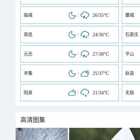
/
26/35°C
临城
藁城
/
24/36°C
高邑
石家庄
/
27/38°C
元氏
平山
/
25/37°C
辛集
赵县
/
21/34°C
阳泉
无极
高清图集