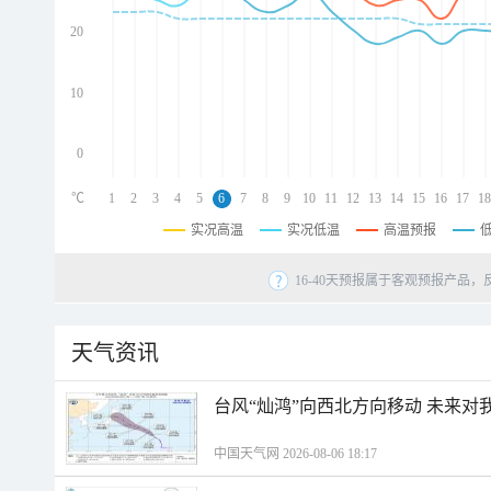
d
d
20
d
10
0
℃
1
2
3
4
5
6
7
8
9
10
11
12
13
14
15
16
17
18
实况高温
实况低温
高温预报
16-40天预报属于客观预报产品，
天气资讯
台风“灿鸿”向西北方向移动 未来对
中国天气网 2026-08-06 18:17