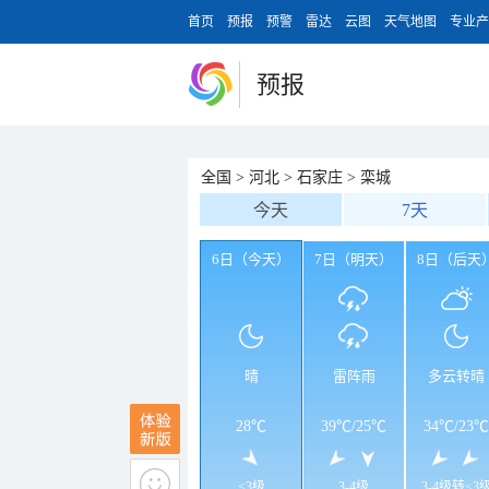
首页
预报
预警
雷达
云图
天气地图
专业产
预报
全国
>
河北
>
石家庄
>
栾城
今天
7天
6日（今天）
7日（明天）
8日（后天
晴
雷阵雨
多云转晴
28℃
39℃
/
25℃
34℃
/
23℃
<3级
3-4级
3-4级转<3