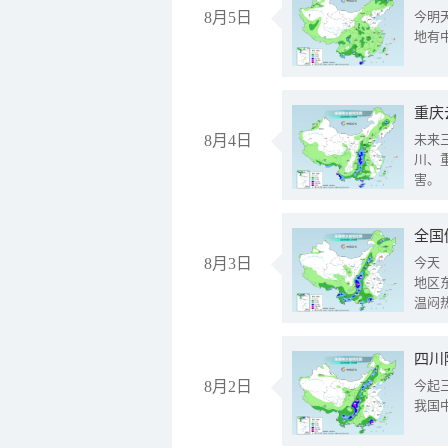
8月5日
今明
地有
重庆
8月4日
未来
川、
害。
全国
8月3日
今天
地区
温闷
8月2日
今起
我国