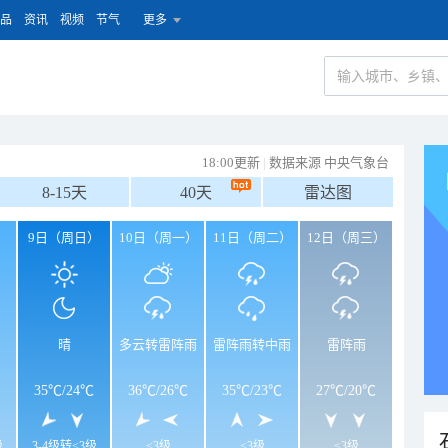
品
资讯
视频
节气
更多
18:00更新
|
数据来源 中央气象台
8-15天
40天
雷达图
）
9日（周日）
10日（周一）
11日（周二）
12日（周三）
晴
多云转雷阵雨
雷阵雨转中雨
雷阵雨
35℃
/
24℃
36℃
/
26℃
35℃
/
23℃
27℃
/
20℃
级
3-4级转<3级
<3级
<3级
<3级