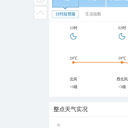
分时段预报
生活指数
23时
02时
29℃
29℃
北风
西北风
<3级
<3级
整点天气实况
38