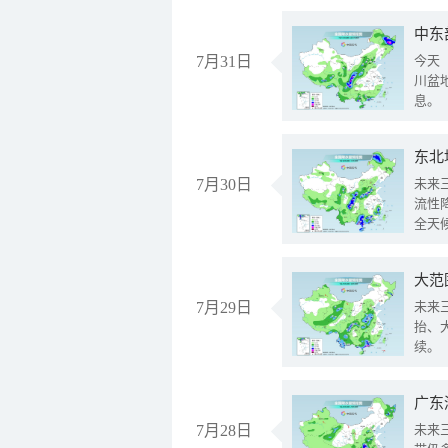
中东
7月31日
今天
川盆
息。
东北
7月30日
未来
流性
全天
大范
7月29日
未来
抬、
续。
广东
7月28日
未来