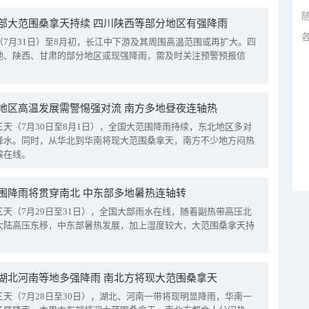
部大范围桑拿天持续 四川陕西等部分地区有强降雨
（7月31日）至8月初，长江中下游及其周围高温范围或再扩大。四
地、陕西、甘肃的部分地区或现强降雨，需及时关注预警预报信
地区高温发展需警惕强对流 南方多地昼夜连轴热
三天（7月30日至8月1日），全国大范围降雨持续，东北地区多对
降水。同时，从华北到华南将现大范围桑拿天，南方不少地方闷热
候在线。
围降雨将贯穿南北 中东部多地暑热连轴转
三天（7月29日至31日），全国大部雨水在线，随着副热带高压北
大陆高压东移，中东部暑热发展，加上湿度较大，大范围桑拿天持
湖北河南等地多强降雨 南北方将现大范围桑拿天
三天（7月28日至30日），湖北、河南一带将现明显降雨，华南一