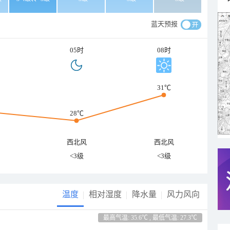
蓝天预报
05时
08时
31℃
28℃
西北风
西北风
<3级
<3级
温度
相对湿度
降水量
风力风向
最高气温: 35.6℃ , 最低气温: 27.3℃