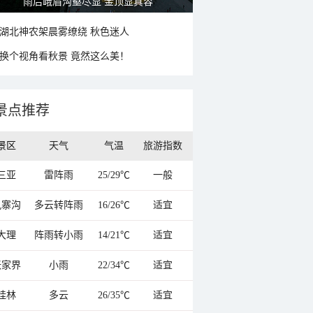
秋意浓 蓝天映衬下的哈尔滨伏尔加庄园
湖北神农架晨雾缭绕 秋色迷人
换个视角看秋景 竟然这么美！
景点推荐
景区
天气
气温
旅游指数
三亚
雷阵雨
25/29℃
一般
九寨沟
多云转阵雨
16/26℃
适宜
大理
阵雨转小雨
14/21℃
适宜
张家界
小雨
22/34℃
适宜
桂林
多云
26/35℃
适宜