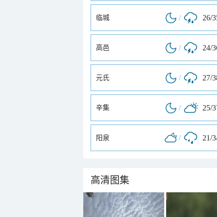
/
26/
临城
/
24/
高邑
/
27/
元氏
/
25/
辛集
/
21/
阳泉
高清图集