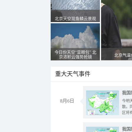
北京天空现鱼鳞云景观
今日份天空“显眼包” 北
北京气温
京浓积云强势抢镜
重大天气事件
8月6日
今明
散。
区将
我国