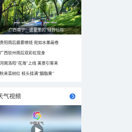
呼伦贝尔草原 藏着最治愈的蓝天白云
贵阳雨后晨雾缭绕 宛如水墨画卷
广西钦州雨后双彩虹现身
河南洛阳“花海”上线 美景引客来
秋来栾树红 枝头挂满“胭脂果”
天气视频