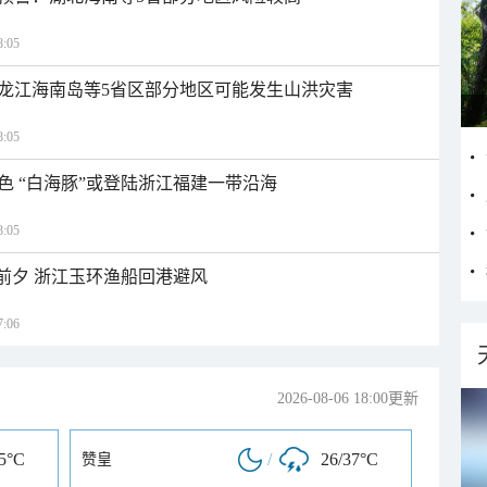
:05
龙江海南岛等5省区部分地区可能发生山洪灾害
:05
色 “白海豚”或登陆浙江福建一带沿海
:05
临前夕 浙江玉环渔船回港避风
:06
2026-08-06 18:00更新
35°C
/
26/37°C
赞皇