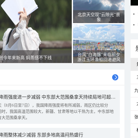
北京天空现“云隙光”景
象
台风“白海豚”来临前夕
创今年来新高 焖蒸感不下线
浙江玉环渔船回港避风
我国降雨强度进一步减弱 中东部大范围桑拿天持续局地可超38℃
天（8月6日至7日），我国降雨强度将有所减弱，雨区仍比较分
同时，我国高温范围较大，新疆、甘肃等地以干热为主，中东部地
有大范围桑拿天。
降雨整体减少减弱 东部多地高温闷热盛行