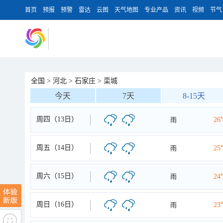
首页
预报
预警
雷达
云图
天气地图
专业产品
资讯
视频
节气
全国
>
河北
>
石家庄
>
栾城
今天
7天
8-15天
周四（13日）
雨
26
周五（14日）
雨
25
周六（15日）
雨
24
周日（16日）
雨
23