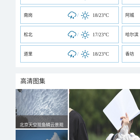
/
18/23°C
南岗
阿城
/
17/23°C
松北
哈尔滨
/
18/23°C
道里
香坊
高清图集
北京天空现鱼鳞云景观