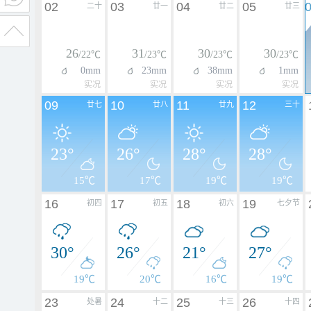
02
03
04
05
二十
廿一
廿二
廿三
26
31
30
30
/22℃
/23℃
/23℃
/23℃
0mm
23mm
38mm
1mm
实况
实况
实况
实况
09
10
11
12
廿七
廿八
廿九
三十
23°
26°
28°
28°
15℃
17℃
19℃
19℃
16
17
18
19
初四
初五
初六
七夕节
30°
26°
21°
27°
19℃
20℃
16℃
19℃
23
24
25
26
处暑
十二
十三
十四