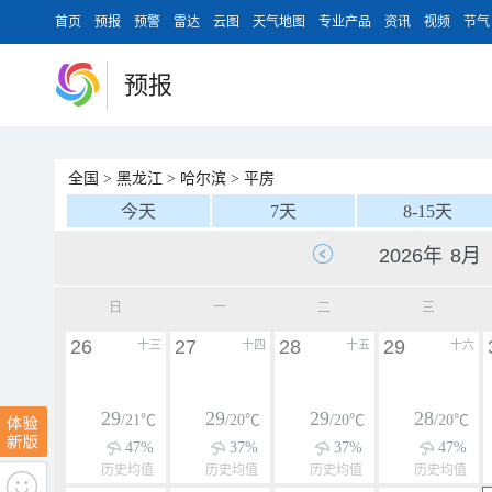
首页
预报
预警
雷达
云图
天气地图
专业产品
资讯
视频
节气
预报
全国
>
黑龙江
>
哈尔滨
>
平房
今天
7天
8-15天
日
一
二
三
26
27
28
29
十三
十四
十五
十六
29
29
29
28
/21℃
/20℃
/20℃
/20℃
47%
37%
37%
47%
历史均值
历史均值
历史均值
历史均值