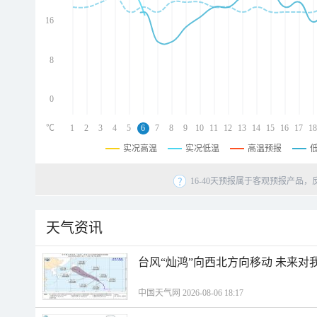
d
d
16
d
8
0
℃
1
2
3
4
5
6
7
8
9
10
11
12
13
14
15
16
17
18
实况高温
实况低温
高温预报
16-40天预报属于客观预报产品，
天气资讯
台风“灿鸿”向西北方向移动 未来对
中国天气网 2026-08-06 18:17