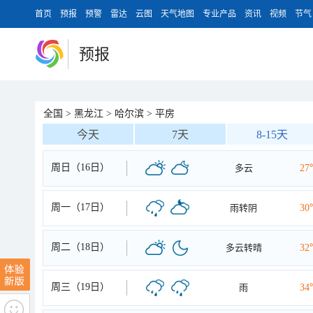
首页
预报
预警
雷达
云图
天气地图
专业产品
资讯
视频
节气
预报
全国
>
黑龙江
>
哈尔滨
>
平房
今天
7天
8-15天
周日（16日）
多云
27
周一（17日）
雨转阴
30
周二（18日）
多云转晴
32
周三（19日）
雨
34