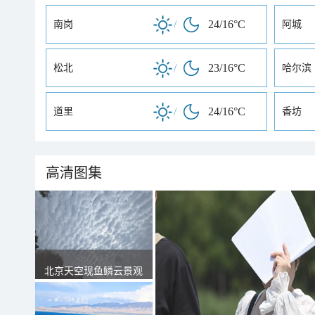
/
24/16°C
南岗
阿城
/
23/16°C
松北
哈尔滨
/
24/16°C
道里
香坊
高清图集
北京天空现鱼鳞云景观