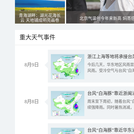
青海湖畔：湖光花海长
北京气温创今年来新高 焖蒸
云 天地铺成明亮画卷
重大天气事件
浙江上海等地将承接台风
8月9日
今后几天，华东地区风雨显
风雨。受冷空气与台风“白
台风“白海豚”靠近浙闽
8月8日
周末至下周初，随着台风“
续强降雨。同时暑热消减，
台风“白海豚”靠近华东