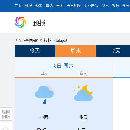
首页
预报
预警
雷达
云图
天气地图
专业产品
资讯
视频
节气
预报
国际
>
墨西哥
>
哈拉帕（Jalapa）
今天
周末
7天
8日 周六
白天
夜间
小雨
多云