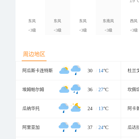
19°
东风
东风
东风
东南风
西风
<3级
<3级
<3级
<3级
<3级
周边地区
30
/
14
°C
阿瓜斯卡连特斯
杜兰
36
/
27
°C
埃姆帕尔姆
坎佩
24
/
13
°C
瓜纳华托
阿卡
37
/
24
°C
阿里亚加
瓜达