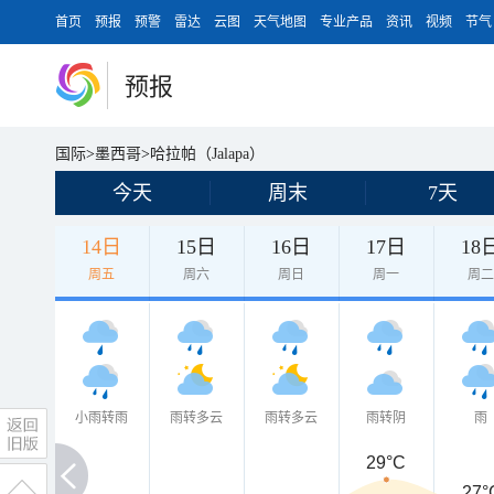
首页
预报
预警
雷达
云图
天气地图
专业产品
资讯
视频
节气
预报
国际
>
墨西哥
>
哈拉帕（Jalapa）
今天
周末
7天
14日
15日
16日
17日
18
周五
周六
周日
周一
周
小雨转雨
雨转多云
雨转多云
雨转阴
雨
29°C
27°