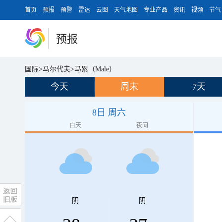
首页
预报
预警
雷达
云图
天气地图
专业产品
资讯
视频
节气
预报
国际
>
马尔代夫
>
马累（Male）
今天
周末
7天
8日 周六
白天
夜间
阴
阴