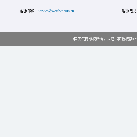
客服邮箱：
service@weather.com.cn
客服电话
中国天气网版权所有，未经书面授权禁止使用 