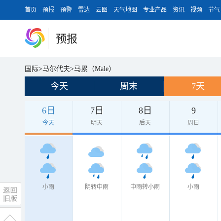
首页
预报
预警
雷达
云图
天气地图
专业产品
资讯
视频
节气
预报
国际
>
马尔代夫
>
马累（Male）
今天
周末
7天
6日
7日
8日
9
今天
明天
后天
周日
小雨
阴转中雨
中雨转小雨
小雨