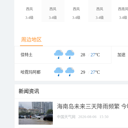
西风
西风
西风
西风
西南
3-4级
3-4级
3-4级
3-4级
3-4级
周边地区
28
/
27
°C
佳特土
加途
29
/
27
°C
哈霓玛阿都
新闻资讯
海南岛未来三天降雨频繁 
中国天气网
2026-08-06
15:50