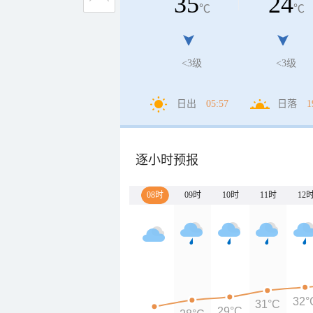
35
24
℃
℃
<3级
<3级
日出
05:57
日落
1
逐小时预报
08时
09时
10时
11时
12
32°
31°C
29°C