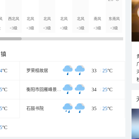
27°C
风
西北风
北风
北风
北风
北风
南风
东南风
西风
级
<3级
<3级
<3级
<3级
<3级
<3级
<3级
<3级
乡镇
4
°C
33
/
25
°C
罗荣桓故居
5
°C
34
/
25
°C
衡阳市回雁峰景区南门
5
°C
35
/
25
°C
石鼓书院
5
°C