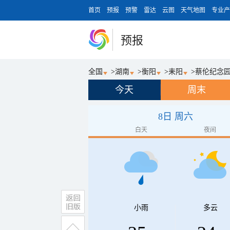
首页
预报
预警
雷达
云图
天气地图
专业产
预报
全国
>
湖南
>
衡阳
>
耒阳
>
蔡伦纪念
今天
周末
8日 周六
白天
夜间
小雨
多云