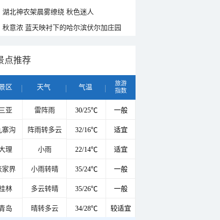
湖北神农架晨雾缭绕 秋色迷人
秋意浓 蓝天映衬下的哈尔滨伏尔加庄园
景点推荐
旅游
景区
天气
气温
指数
三亚
雷阵雨
30/25℃
一般
九寨沟
阵雨转多云
32/16℃
适宜
大理
小雨
22/14℃
适宜
张家界
小雨转晴
35/24℃
一般
桂林
多云转晴
35/26℃
一般
青岛
晴转多云
34/28℃
较适宜