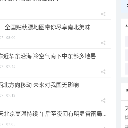
节！ 全国贴秋膘地图带你尽享南北美味
07
08:00
靠近华东沿海 冷空气南下中东部多地暑...
07
07:45
向西北方向移动 未来对我国无影响
07
07:19
北京高温持续 午后至夜间有明显雷雨局...
拨
07
07:05