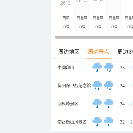
28°C
26°C
西风
西北风
西北风
西北风
西北
<3级
<3级
<3级
<3级
<3
周边地区
周边景点
周边
33
/
2
中国印山
34
/
2
衡阳保卫战纪念馆
34
/
2
回雁峰景区
32
/
2
南岳衡山风景名胜区