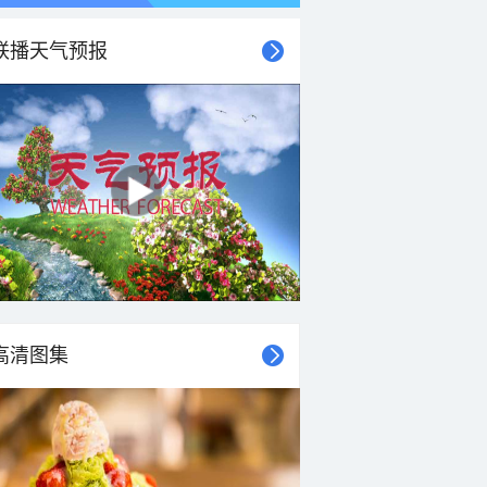
联播天气预报
21时
22时
23时
00时
01时
02时
03时
04时
高清图集