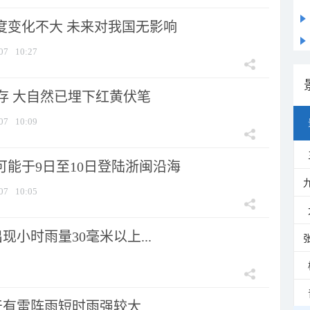
强度变化不大 未来对我国无影响
07
10:27
存 大自然已埋下红黄伏笔
07
10:09
可能于9日至10日登陆浙闽沿海
07
10:05
小时雨量30毫米以上...
天有雷阵雨短时雨强较大