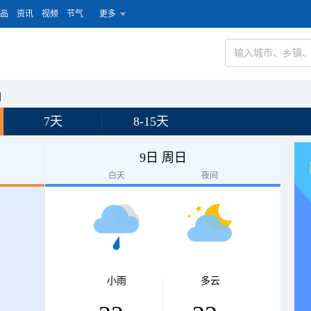
品
资讯
视频
节气
更多
园
7天
8-15天
9日 周日
白天
夜间
小雨
多云