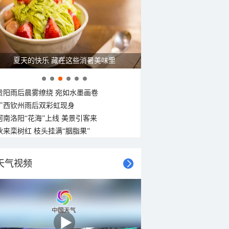
26°C
26°C
26°C
26°C
26°C
25°C
25°C
25°C
西北风
西北风
西风
西风
西北风
西风
西北风
西北风
<3级
<3级
<3级
<3级
<3级
<3级
<3级
<3级
夏天的快乐 藏在这些消暑美味里
贵阳雨后晨雾缭绕 宛如水墨画卷
广西钦州雨后双彩虹现身
河南洛阳“花海”上线 美景引客来
秋来栾树红 枝头挂满“胭脂果”
天气视频