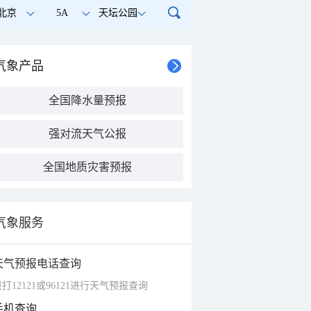
北京
5A
天坛公园
气象产品
全国降水量预报
强对流天气公报
全国地质灾害预报
气象服务
天气预报电话查询
打12121或96121进行天气预报查询
手机查询