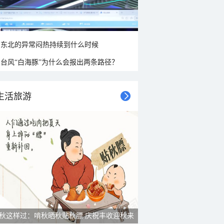
东北的异常闷热持续到什么时候
台风“白海豚”为什么会报出两条路径？
生活旅游
秋这样过：啃秋晒秋贴秋膘 庆祝丰收迎秋来