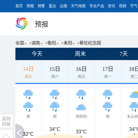
首页
预报
预警
雷达
云图
天气地图
专业产品
资讯
视频
节气
预报
全国
>
湖南
>
衡阳
>
耒阳
>
蔡伦纪念园
今天
周末
7天
14日
15日
16日
17日
18
周五
周六
周日
周一
周
雨
雨
雨转阴
雨
多云
34°C
34°
33°C
32°C
32°C