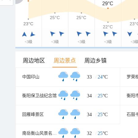
29°C
25°C
25°C
23°C
23°C
23°
22°C
<3级
<3级
<3级
<3级
<3
周边地区
周边景点
周边乡镇
33
/
24
°C
中国印山
罗荣
34
/
25
°C
衡阳保卫战纪念馆
34
/
25
°C
回雁峰景区
石鼓
32
/
25
°C
南岳衡山风景名胜区