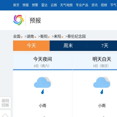
首页
预报
预警
雷达
云图
天气地图
专业产品
资讯
视频
节气
预报
全国
>
湖南
>
衡阳
>
耒阳
>
蔡伦纪念园
今天
周末
7天
今天夜间
明天白天
8日（周六）
9日（周日）
小雨
小雨