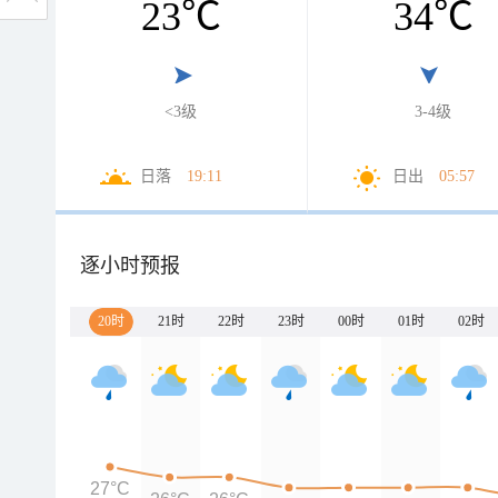
23
℃
34
℃
<3级
3-4级
日落
19:11
日出
05:57
逐小时预报
20时
21时
22时
23时
00时
01时
02时
27°C