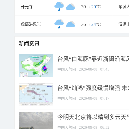
39
/
29
°C
开元寺
东溪
36
/
24
°C
虎邱洪恩岩
清源
新闻资讯
台风“白海豚”靠近浙闽沿海风
中国天气网
2026-08-08
07:45
台风“灿鸿”强度缓慢增强 
中国天气网
2026-08-08
07:17
今明天北京将以晴到多云天气为
中国天气网
2026-08-08
06:52