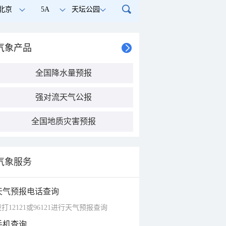
北京
5A
天坛公园
气象产品
全国降水量预报
强对流天气公报
全国地质灾害预报
气象服务
天气预报电话查询
打12121或96121进行天气预报查询
手机查询