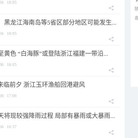
06
18:05
黑龙江海南岛等5省区部分地区可能发生...
06
18:05
黄色 “白海豚”或登陆浙江福建一带沿...
06
18:05
”来临前夕 浙江玉环渔船回港避风
06
17:06
将现较强降雨过程 局部有暴雨或大暴雨...
06
16:37