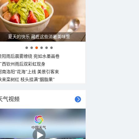
29°C
29°C
29°C
29°C
29°C
29°C
28°C
28°C
东北风
东北风
东北风
北风
北风
北风
北风
北风
3-4级
3-4级
3-4级
3-4级
3-4级
3-4级
<3级
<3级
夏天的快乐 藏在这些消暑美味里
贵阳雨后晨雾缭绕 宛如水墨画卷
广西钦州雨后双彩虹现身
河南洛阳“花海”上线 美景引客来
秋来栾树红 枝头挂满“胭脂果”
天气视频