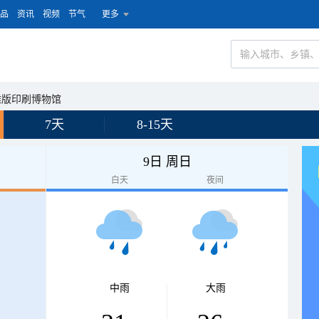
品
资讯
视频
节气
更多
雕版印刷博物馆
7天
8-15天
9日 周日
白天
夜间
中雨
大雨