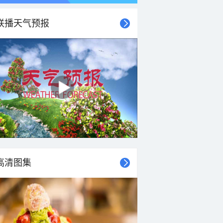
联播天气预报
21时
22时
23时
00时
01时
02时
03时
04时
高清图集