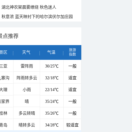
湖北神农架晨雾缭绕 秋色迷人
秋意浓 蓝天映衬下的哈尔滨伏尔加庄园
景点推荐
旅游
景区
天气
气温
指数
三亚
雷阵雨
30/25℃
一般
九寨沟
阵雨转多云
32/18℃
适宜
大理
小雨
22/14℃
适宜
张家界
晴
35/24℃
一般
桂林
多云转晴
35/26℃
一般
青岛
晴转多云
34/28℃
较适宜