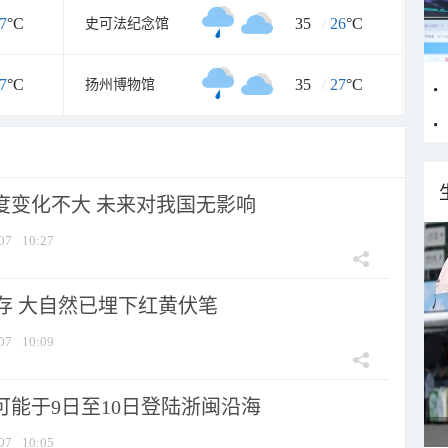
7
°C
35
/
26
°C
史可法纪念馆
7
°C
35
/
27
°C
扬州博物馆
强度变化不大 未来对我国无影响
07
10:27
存 大自然已埋下红黄伏笔
07
10:09
可能于9日至10日登陆浙闽沿海
07
10:05