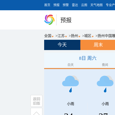
首页
预报
预警
雷达
云图
天气地图
专业产
预报
全国
>
江苏
>
扬州
>
城区
>
扬州中国
今天
周末
8日 周六
白天
夜间
小雨
小雨