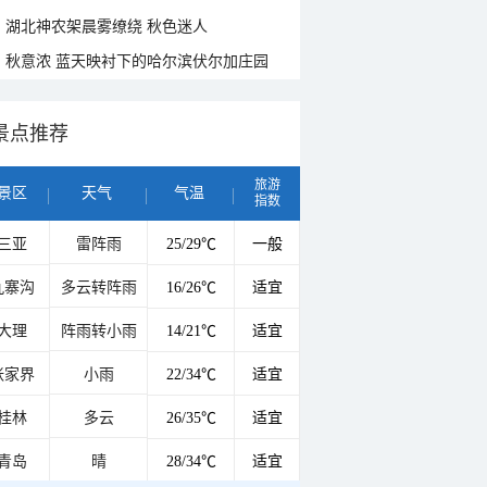
湖北神农架晨雾缭绕 秋色迷人
秋意浓 蓝天映衬下的哈尔滨伏尔加庄园
景点推荐
旅游
景区
天气
气温
指数
三亚
雷阵雨
25/29℃
一般
九寨沟
多云转阵雨
16/26℃
适宜
大理
阵雨转小雨
14/21℃
适宜
张家界
小雨
22/34℃
适宜
桂林
多云
26/35℃
适宜
青岛
晴
28/34℃
适宜