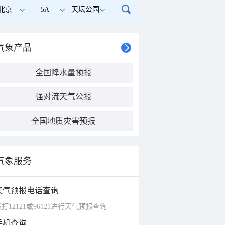
北京
5A
天坛公园
气象产品
全国降水量预报
强对流天气公报
全国地质灾害预报
气象服务
天气预报电话查询
打12121或96121进行天气预报查询
手机查询