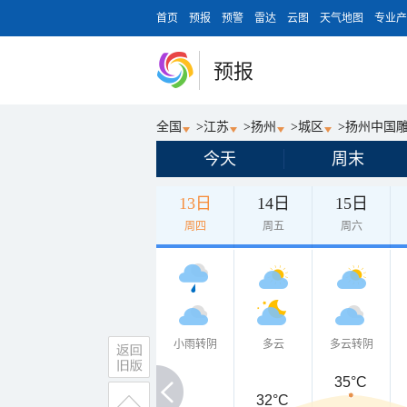
首页
预报
预警
雷达
云图
天气地图
专业产
预报
全国
>
江苏
>
扬州
>
城区
>
扬州中国
今天
周末
13日
14日
15日
周四
周五
周六
小雨转阴
多云
多云转阴
35°C
32°C