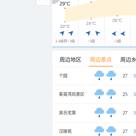
29°C
29°C
26°C
24°C
22°C
22°C
3-4级转<3级
<3级
<3级
周边地区
周边景点
周边
27
/
3
个园
25
/
3
茱萸湾风景区
27
/
3
吴氏宅第
27
/
3
汉陵苑