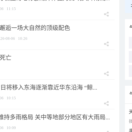
06
11:15
 邂逅一场大自然的顶级配色
26-08-06
10:26
人死亡
7日将移入东海逐渐靠近华东沿海 “鲸...
06
10:15
持多雨格局 关中等地部分地区有大雨局...
拨
06
10:09