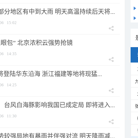
分地区有中到大雨 明天高温持续后天将...
06
15:02
显眼包” 北京浓积云强势抢镜
06
14:35
将登陆华东沿海 浙江福建等地将现猛...
06
14:25
台风白海豚影响我国已成定局 即将进入...
06
11:30
较强局地有暴雨并伴强对流 明天降雨减...