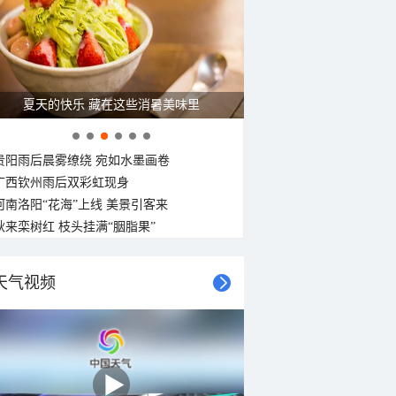
夏天的快乐 藏在这些消暑美味里
贵阳雨后晨雾缭绕 宛如水墨画卷
广西钦州雨后双彩虹现身
河南洛阳“花海”上线 美景引客来
秋来栾树红 枝头挂满“胭脂果”
天气视频