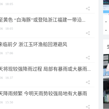
06
18:05
黄色 “白海豚”或登陆浙江福建一带沿...
06
18:05
”来临前夕 浙江玉环渔船回港避风
06
17:06
将现较强降雨过程 局部有暴雨或大暴雨...
06
16:37
天降雨频繁 今明天雨势较强局地有大暴雨
06
15:50