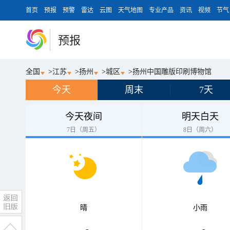
首页
预报
预警
雷达
云图
天气地图
专业产品
资讯
视频
节气
预报
全国
>
江苏
>
扬州
>
城区
>
扬州中国雕版印刷博物馆
今天
周末
7天
今天夜间
明天白天
7日（周五）
8日（周六）
晴
小雨