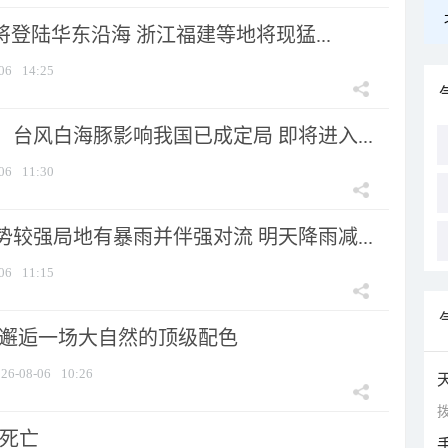
将登陆华东沿海 浙江福建等地将现猛...
06
14:25
台风白海豚影响我国已成定局 即将进入...
06
11:30
较强局地有暴雨并伴强对流 明天降雨减...
06
11:15
 邂逅一场大自然的顶级配色
26-08-06
10:26
拨
人死亡