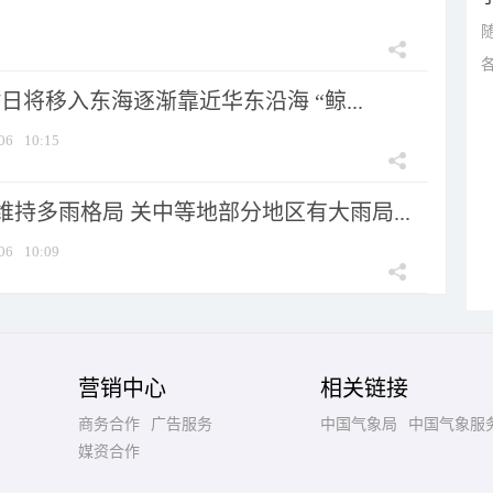
7日将移入东海逐渐靠近华东沿海 “鲸...
06
10:15
持多雨格局 关中等地部分地区有大雨局...
06
10:09
营销中心
相关链接
商务合作
广告服务
中国气象局
中国气象服
媒资合作