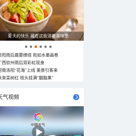
26°C
25°C
24°C
23°C
23°C
22°C
22°C
22°C
东北风
东北风
东北风
东北风
东北风
东北风
东北风
北风
<3级
<3级
<3级
<3级
<3级
<3级
<3级
<3级
夏天的快乐 藏在这些消暑美味里
贵阳雨后晨雾缭绕 宛如水墨画卷
广西钦州雨后双彩虹现身
河南洛阳“花海”上线 美景引客来
秋来栾树红 枝头挂满“胭脂果”
天气视频