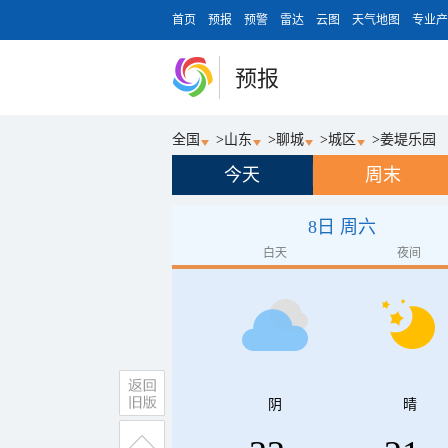
首页
预报
预警
雷达
云图
天气地图
专业产
预报
全国
>
山东
>
聊城
>
城区
>
姜堤乐园
今天
周末
8日 周六
白天
夜间
阴
晴