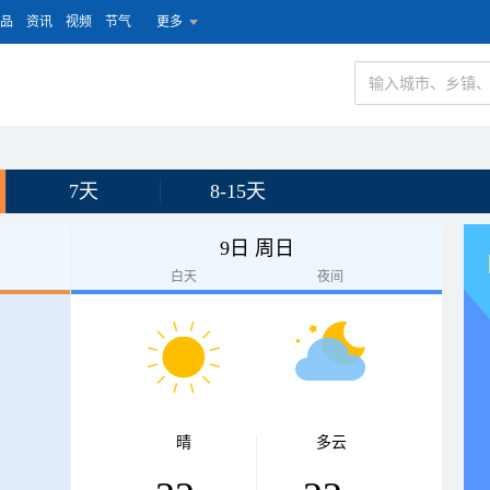
品
资讯
视频
节气
更多
7天
8-15天
9日 周日
白天
夜间
晴
多云