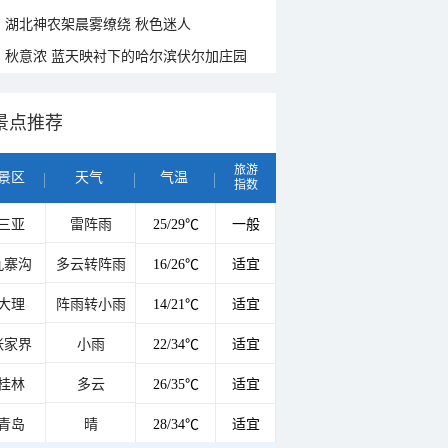
湖北神农架晨雾缭绕 秋色迷人
秋意浓 蓝天映衬下的哈尔滨伏尔加庄园
景点推荐
旅游
景区
天气
气温
指数
三亚
雷阵雨
25/29℃
一般
九寨沟
多云转阵雨
16/26℃
适宜
大理
阵雨转小雨
14/21℃
适宜
张家界
小雨
22/34℃
适宜
桂林
多云
26/35℃
适宜
青岛
晴
28/34℃
适宜