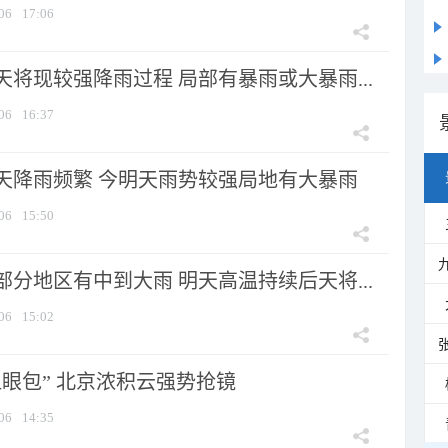
06
17:06
将现较强降雨过程 局部有暴雨或大暴雨...
06
16:37
天降雨频繁 今明天雨势较强局地有大暴雨
06
15:50
分地区有中到大雨 明天高温持续后天将...
06
15:02
显眼包” 北京浓积云强势抢镜
06
14:35