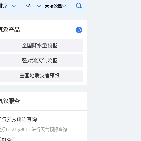
北京
5A
天坛公园
气象产品
全国降水量预报
强对流天气公报
全国地质灾害预报
气象服务
天气预报电话查询
打12121或96121进行天气预报查询
手机查询