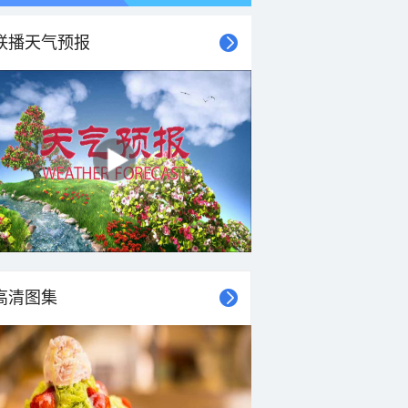
联播天气预报
21时
22时
23时
00时
01时
02时
03时
04时
高清图集