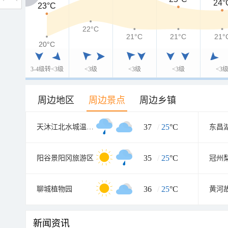
24°
23°C
23°C
22°C
21°C
21°C
21°
20°C
20°C
3-4级转<3级
<3级
<3级
<3级
<3
周边地区
周边景点
周边乡镇
37
/
25
°C
天沐江北水城温泉度假村
东昌
35
/
25
°C
阳谷景阳冈旅游区
冠州
36
/
25
°C
聊城植物园
新闻资讯