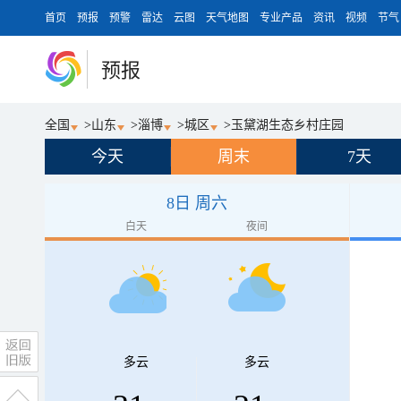
首页
预报
预警
雷达
云图
天气地图
专业产品
资讯
视频
节气
预报
全国
>
山东
>
淄博
>
城区
>
玉黛湖生态乡村庄园
今天
周末
7天
8日 周六
白天
夜间
多云
多云