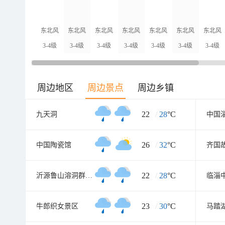
东北风
东北风
东北风
东北风
东北风
东北风
东北风
3-4级
3-4级
3-4级
3-4级
3-4级
3-4级
3-4级
周边地区
周边景点
周边乡镇
22
/
28
°C
九天洞
中国
26
/
32
°C
中国陶瓷馆
齐国
22
/
28
°C
沂源鲁山溶洞群风景区
23
/
30
°C
牛郎织女景区
马踏