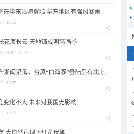
”将在华东沿海登陆 华东地区有强风暴雨
07
11:15
光花海长云 天地铺成明亮画卷
26-08-07
10:58
浙闽沿海，台风“白海豚”登陆后有北上...
07
10:57
强度变化不大 未来对我国无影响
07
10:27
存 大自然已埋下红黄伏笔