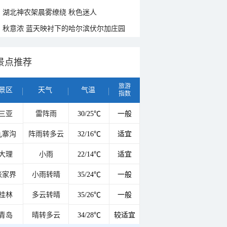
湖北神农架晨雾缭绕 秋色迷人
秋意浓 蓝天映衬下的哈尔滨伏尔加庄园
景点推荐
旅游
景区
天气
气温
指数
三亚
雷阵雨
30/25℃
一般
九寨沟
阵雨转多云
32/16℃
适宜
大理
小雨
22/14℃
适宜
张家界
小雨转晴
35/24℃
一般
桂林
多云转晴
35/26℃
一般
青岛
晴转多云
34/28℃
较适宜