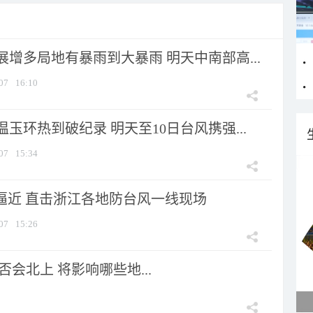
增多局地有暴雨到大暴雨 明天中南部高...
07
16:10
玉环热到破纪录 明天至10日台风携强...
07
15:34
”逼近 直击浙江各地防台风一线现场
07
15:26
会北上 将影响哪些地...