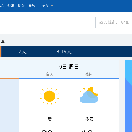
品
资讯
视频
节气
更多
景区
7天
8-15天
9日 周日
白天
夜间
晴
多云