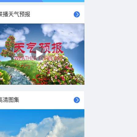
联播天气预报
21时
22时
23时
00时
01时
02时
03时
04时
高清图集