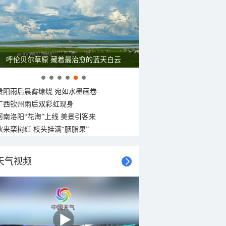
16°C
15°C
15°C
14°C
14°C
13°C
13°C
13°C
南风
南风
东北风
南风
南风
东北风
南风
南风
<3级
<3级
<3级
<3级
<3级
<3级
<3级
<3级
呼伦贝尔草原 藏着最治愈的蓝天白云
贵阳雨后晨雾缭绕 宛如水墨画卷
广西钦州雨后双彩虹现身
河南洛阳“花海”上线 美景引客来
秋来栾树红 枝头挂满“胭脂果”
天气视频