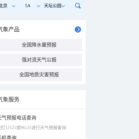
北京
5A
天坛公园
气象产品
全国降水量预报
强对流天气公报
全国地质灾害预报
气象服务
天气预报电话查询
打12121或96121进行天气预报查询
手机查询