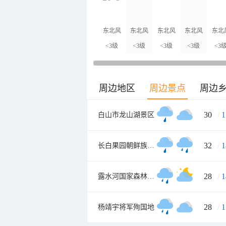
东北风
东北风
东北风
东北风
东北
<3级
<3级
<3级
<3级
<3
周边地区
周边景点
周边
30
/
1
白山市龙山湖景区
32
/
1
长白果园朝鲜族民俗村
28
/
1
露水河国家森林公园
28
/
1
杨靖宇将军殉国地