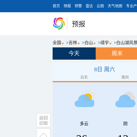
首页
预报
预警
雷达
云图
天气地图
专业产
预报
全国
>
吉林
>
白山
>
靖宇
>
白山湖风
今天
周末
8日 周六
白天
夜间
多云
阴