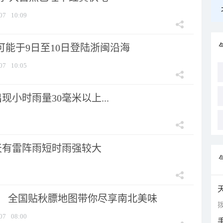
07
10:09
可能于9日至10日登陆浙闽沿海
07
10:05
小时雨量30毫米以上...
天有雷阵雨短时雨强较大
节！ 全国贴秋膘地图带你尽享南北美味
拨
07
08:00