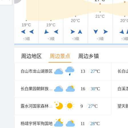
21°C
20°C
20°
19°C
19°C
19°C
<3级
<3级
<3级
<3级
<3
周边地区
周边景点
周边乡镇
13
/
27
°C
白山市龙山湖景区
长白
16
/
30
°C
长白果园朝鲜族民俗村
白溪
9
/
27
°C
露水河国家森林公园
望天
11
/
28
°C
杨靖宇将军殉国地