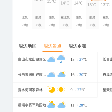
15°C
14°C
14°C
13°C
13°C
北风
南风
南风
东北风
南风
南风
东风
<3级
<3级
<3级
<3级
<3级
<3级
<3级
周边地区
周边景点
周边乡镇
13
/
27
°C
白山市龙山湖景区
长白
16
/
30
°C
长白果园朝鲜族民俗村
白溪
9
/
27
°C
露水河国家森林公园
望天
11
/
28
°C
杨靖宇将军殉国地