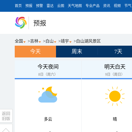
首页
预报
预警
雷达
云图
天气地图
专业产品
资讯
视频
节气
预报
全国
>
吉林
>
白山
>
靖宇
>
白山湖风景区
今天
周末
7天
今天夜间
明天白天
8日（周六）
9日（周日）
多云
晴