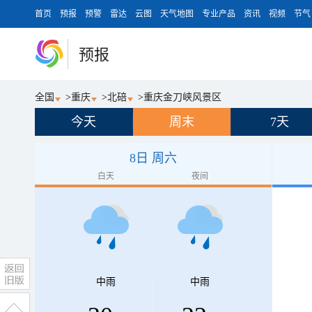
首页
预报
预警
雷达
云图
天气地图
专业产品
资讯
视频
节气
预报
全国
>
重庆
>
北碚
>
重庆金刀峡风景区
今天
周末
7天
8日 周六
白天
夜间
中雨
中雨