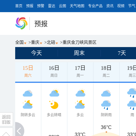
首页
预报
预警
雷达
云图
天气地图
专业产品
资讯
视频
节气
预报
全国
>
重庆
>
北碚
>
重庆金刀峡风景区
今天
周末
7天
15日
16日
17日
18日
19
周六
周日
周一
周二
周
阴转多云
多云转晴
多云
阴转雨
雨
36°C
33°C
33°