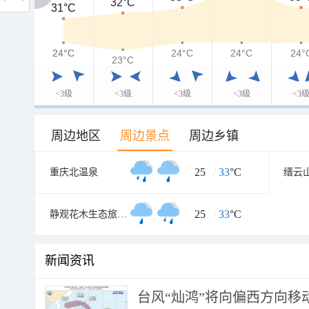
32°C
31°C
31°C
24°C
24°C
24°C
24°C
24°
23°C
<3级
<3级
<3级
<3级
<3
周边地区
周边景点
周边乡镇
25
/
33
°C
重庆北温泉
25
/
33
°C
静观花木生态旅游区
新闻资讯
台风“灿鸿”将向偏西方向移