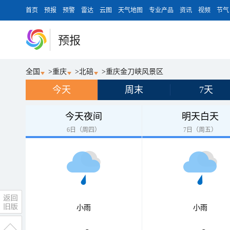
首页
预报
预警
雷达
云图
天气地图
专业产品
资讯
视频
节气
预报
全国
>
重庆
>
北碚
>
重庆金刀峡风景区
今天
周末
7天
今天夜间
明天白天
6日（周四）
7日（周五）
小雨
小雨