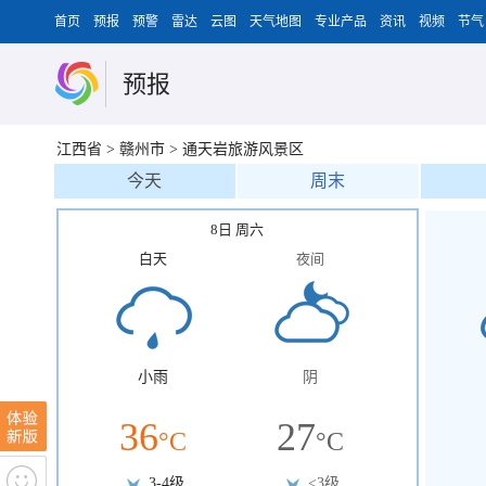
首页
预报
预警
雷达
云图
天气地图
专业产品
资讯
视频
节气
预报
江西省
>
赣州市
>
通天岩旅游风景区
今天
周末
8日 周六
白天
夜间
小雨
阴
36
27
°C
°C
3-4级
<3级