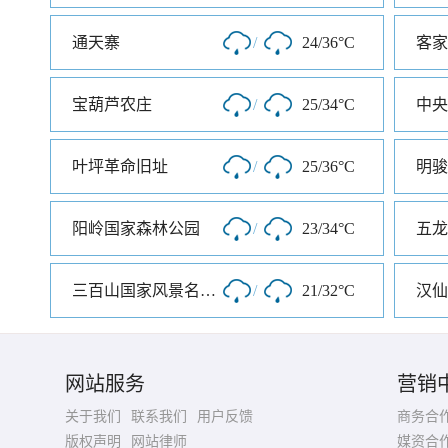
通天寨
/
24/36°C
客家
宝葫芦农庄
/
25/34°C
叶坪革命旧址
/
25/36°C
阳岭国家森林公园
/
23/34°C
五龙
三百山国家风景名胜区
/
21/32°C
汉仙
网站服务
营销
关于我们
联系我们
用户反馈
商务合
版权声明
网站律师
媒资合