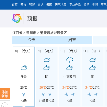
首页
预报
预警
雷达
云图
天气地图
专业产品
资讯
视频
节气
预报
江西省
>
赣州市
>
通天岩旅游风景区
今天
周末
8日（今天）
9日（明天）
10日（后天）
11日（周二）
多云
阴
小雨转阴
阴
26℃
36℃
/
26℃
34℃
/
25℃
34℃
/
25℃
<3级
3-4级转<3级
<3级
<3级