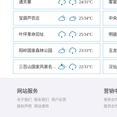
通天寨
/
24/31°C
客家
宝葫芦农庄
/
25/34°C
叶坪革命旧址
/
25/34°C
阳岭国家森林公园
/
23/33°C
五龙
三百山国家风景名胜区
/
22/31°C
汉仙
网站服务
营销
关于我们
联系我们
用户反馈
商务合
版权声明
网站律师
媒资合