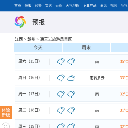
首页
预报
预警
雷达
云图
天气地图
专业产品
资讯
视频
节气
预报
江西
>
赣州
>
通天岩旅游风景区
今天
周末
周六（15日）
雨
35℃
周日（16日）
雨转多云
33℃
周一（17日）
雨
32℃
周二（18日）
雨
31℃
周三（19日）
雨
32℃