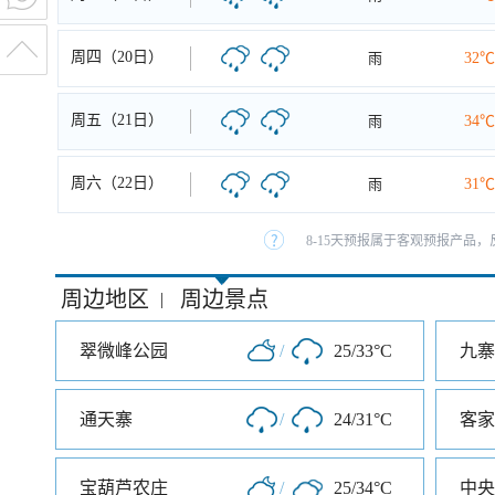
周四（20日）
雨
32℃
周五（21日）
雨
34℃
周六（22日）
雨
31℃
8-15天预报属于客观预报产品，
周边地区
周边景点
|
翠微峰公园
/
25/33°C
九寨
通天寨
/
24/31°C
客家
宝葫芦农庄
/
25/34°C