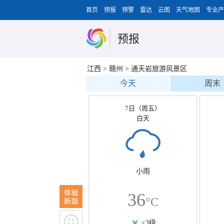
首页
预报
预警
雷达
云图
天气地图
专业产
预报
江西
>
赣州
>
通天岩旅游风景区
今天
周末
7日（周五）
白天
小雨
36
°C
<3级