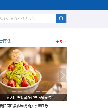
清图集
更多>>
夏天的快乐 藏在这些消暑美味里
贵阳雨后晨雾缭绕 宛如水墨画卷