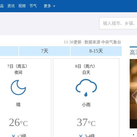
品
资讯
视频
节气
更多
11:30更新
|
数据来源 中央气象台
7天
8-15天
高
7日（周五）
8日（周六）
夜间
白天
晴
小雨
26
37
°C
°C
<3级
3-4级