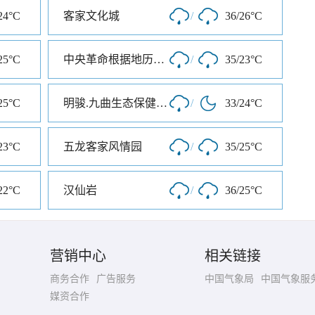
24°C
客家文化城
/
36/26°C
25°C
中央革命根据地历史博物馆
/
35/23°C
25°C
明骏.九曲生态保健旅游度假村
/
33/24°C
23°C
五龙客家风情园
/
35/25°C
22°C
汉仙岩
/
36/25°C
营销中心
相关链接
商务合作
广告服务
中国气象局
中国气象服
媒资合作