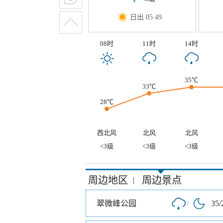
日出 05:49
08时
11时
14时
35℃
33℃
28℃
西北风
北风
北风
<3级
<3级
<3级
周边地区
周边景点
|
翠微峰公园
/
35/