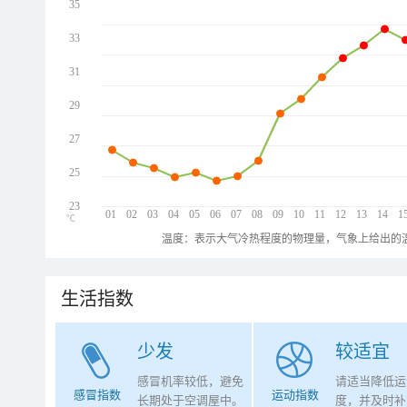
35
33
31
29
27
25
23
01
02
03
04
05
06
07
08
09
10
11
12
13
14
1
℃
温度：表示大气冷热程度的物理量，气象上给出的温
生活指数
少发
较适宜
感冒机率较低，避免
请适当降低运
感冒指数
运动指数
长期处于空调屋中。
度，并及时补