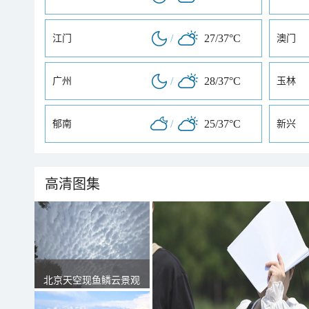
/
27/37°C
江门
澳门
/
28/37°C
广州
玉林
/
25/37°C
郁南
新兴
高清图集
北京天空现鱼鳞云景观