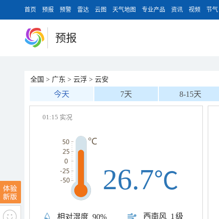
首页
预报
预警
雷达
云图
天气地图
专业产品
资讯
视频
节气
预报
全国
>
广东
>
云浮
>
云安
今天
7天
8-15天
01:15 实况
26.7
℃
西南风
1级
相对湿度
90%