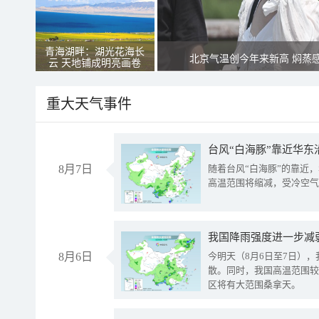
青海湖畔：湖光花海长
北京气温创今年来新高 焖蒸
云 天地铺成明亮画卷
重大天气事件
台风“白海豚”靠近华东
8月7日
随着台风“白海豚”的靠近
高温范围将缩减，受冷空气
8月6日
今明天（8月6日至7日）
散。同时，我国高温范围较
区将有大范围桑拿天。